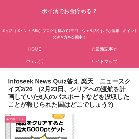
ポイ活でお金貯める？
ポイ活（ポイント活動）ブログを初めて7年目！ウェル活やお得な情報・ポイント
の稼ぎ方を公開中！
HOME
☆最新記事☆
ウェル活
サイトマップ
Infoseek News Quiz答え 楽天 ニュースク
イズ2/26 (2月23日、シリアへの渡航を計
画していた6人のパスポートなどを没収した
ことが報じられた国はどこでしょう?)
楽天ポイント