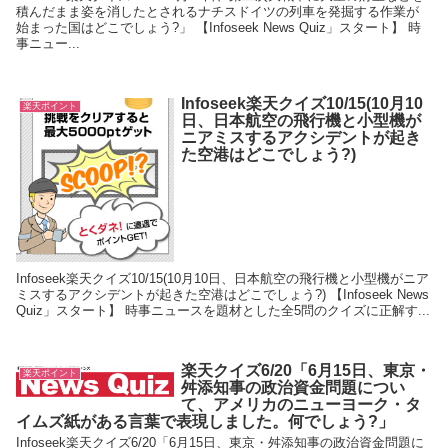
積んだまま姿を消したとされるナチスドイツの列車を発掘する作業が
始まった国はどこでしょう?」 【Infoseek News Quiz」スタート】 時
事ニュー...
Infoseek楽天クイズ10/15(10月10
楽天ポイント
日、日本航空の飛行機と小型機が
ニアミスするアクシデントが起き
た空港はどこでしょう?)
Infoseek楽天クイズ10/15(10月10日、日本航空の飛行機と小型機がニア
ミスするアクシデントが起きた空港はどこでしょう?) 【Infoseek News
Quiz」スタート】 時事ニュースを題材とした全5問のクイズに正解す...
楽天クイズ6/20「6月15日、東京・
楽天ポイント
舛添知事の政治資金問題につい
て、アメリカのニューヨーク・タ
イムズ紙がある言葉で表現しました。何でしょう?」
Infoseek楽天クイズ6/20「6月15日、東京・舛添知事の政治資金問題に