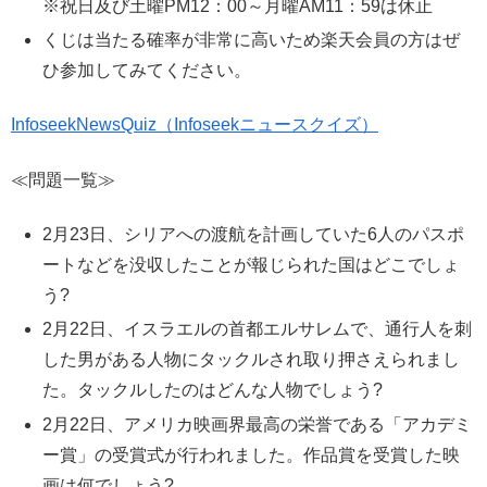
※祝日及び土曜PM12：00～月曜AM11：59は休止
くじは当たる確率が非常に高いため楽天会員の方はぜ
ひ参加してみてください。
InfoseekNewsQuiz（Infoseekニュースクイズ）
≪問題一覧≫
2月23日、シリアへの渡航を計画していた6人のパスポ
ートなどを没収したことが報じられた国はどこでしょ
う?
2月22日、イスラエルの首都エルサレムで、通行人を刺
した男がある人物にタックルされ取り押さえられまし
た。タックルしたのはどんな人物でしょう?
2月22日、アメリカ映画界最高の栄誉である「アカデミ
ー賞」の受賞式が行われました。作品賞を受賞した映
画は何でしょう?