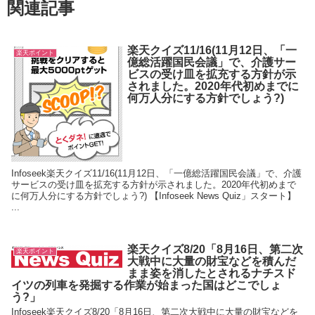
関連記事
楽天クイズ11/16(11月12日、「一
楽天ポイント
億総活躍国民会議」で、介護サー
ビスの受け皿を拡充する方針が示
されました。2020年代初めまでに
何万人分にする方針でしょう?)
Infoseek楽天クイズ11/16(11月12日、「一億総活躍国民会議」で、介護
サービスの受け皿を拡充する方針が示されました。2020年代初めまで
に何万人分にする方針でしょう?) 【Infoseek News Quiz」スタート】
...
楽天クイズ8/20「8月16日、第二次
楽天ポイント
大戦中に大量の財宝などを積んだ
まま姿を消したとされるナチスド
イツの列車を発掘する作業が始まった国はどこでしょ
う?」
Infoseek楽天クイズ8/20「8月16日、第二次大戦中に大量の財宝などを