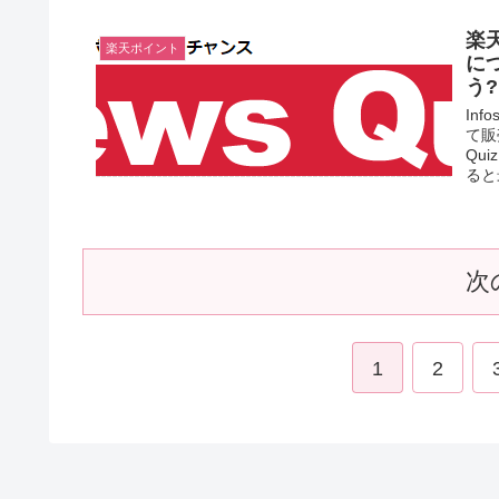
楽
楽天ポイント
に
う
In
て販
Qu
ると最
次
1
2