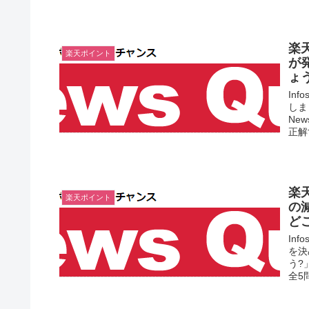
楽
楽天ポイント
が
ょ
In
しま
Ne
正解
楽
楽天ポイント
の
ど
In
を決
う?
全5問