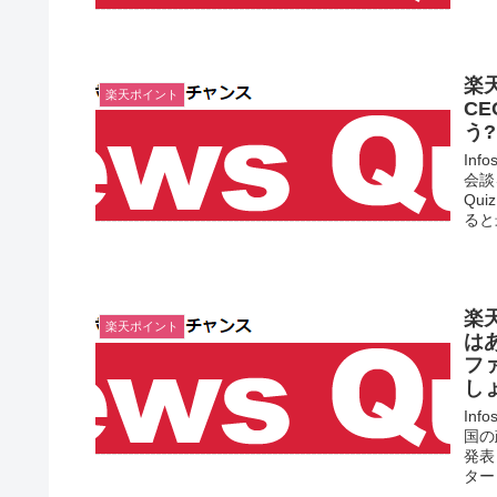
楽
楽天ポイント
C
う
In
会談
Qu
ると最
楽
楽天ポイント
は
フ
し
In
国の
発表
タート