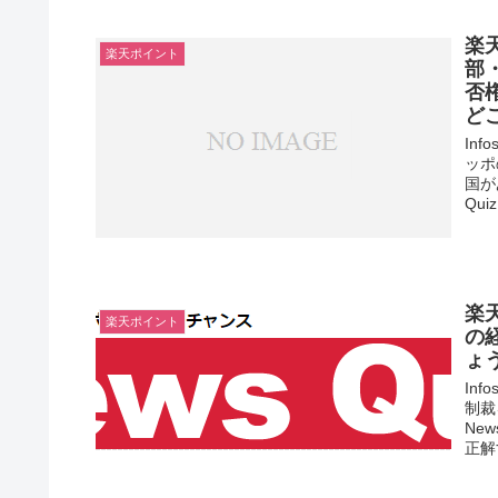
楽
楽天ポイント
部
否
ど
In
ッポ
国が
Qui
楽
楽天ポイント
の
ょ
In
制裁
Ne
正解