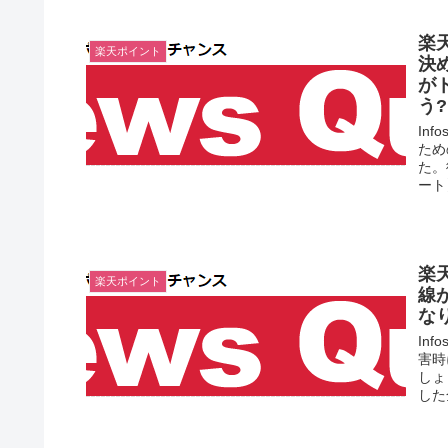
楽
楽天ポイント
決
が
う
In
ため
た。
ート】
楽
楽天ポイント
線
な
In
害時
しょ
した全