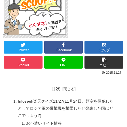
Twitter
Facebook
はてブ
Pocket
LINE
コピー
2015.11.27
目次
Infoseek楽天クイズ11/27(11月24日、領空を侵犯した
としてロシア軍の爆撃機を撃墜したと発表した国はど
こでしょう?)
お小遣いサイト情報