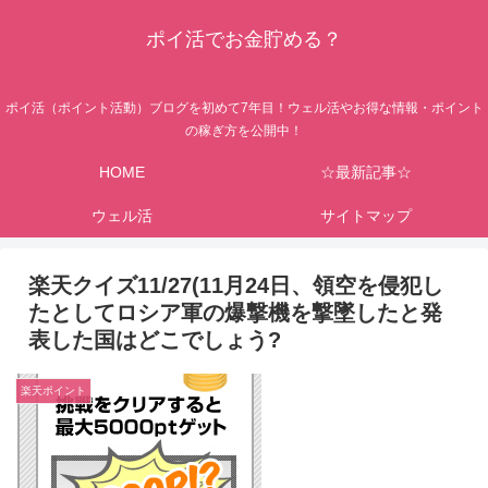
ポイ活でお金貯める？
ポイ活（ポイント活動）ブログを初めて7年目！ウェル活やお得な情報・ポイント
の稼ぎ方を公開中！
HOME
☆最新記事☆
ウェル活
サイトマップ
楽天クイズ11/27(11月24日、領空を侵犯し
たとしてロシア軍の爆撃機を撃墜したと発
表した国はどこでしょう?
楽天ポイント