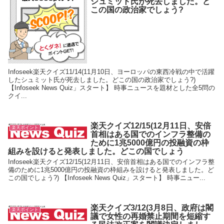
シュミット氏が死去しました。ど
この国の政治家でしょう?
Infoseek楽天クイズ11/14(11月10日、ヨーロッパの東西冷戦の中で活躍
したシュミット氏が死去しました。どこの国の政治家でしょう?)
【Infoseek News Quiz」スタート】 時事ニュースを題材とした全5問の
クイ...
楽天クイズ12/15(12月11日、安倍
楽天ポイント
首相はある国でのインフラ整備の
ために1兆5000億円の投融資の枠
組みを設けると発表しました。どこの国でしょう
Infoseek楽天クイズ12/15(12月11日、安倍首相はある国でのインフラ整
備のために1兆5000億円の投融資の枠組みを設けると発表しました。ど
この国でしょう?) 【Infoseek News Quiz」スタート】 時事ニュー...
楽天クイズ3/12(3月8日、政府は閣
楽天ポイント
議で女性の再婚禁止期間を短縮す