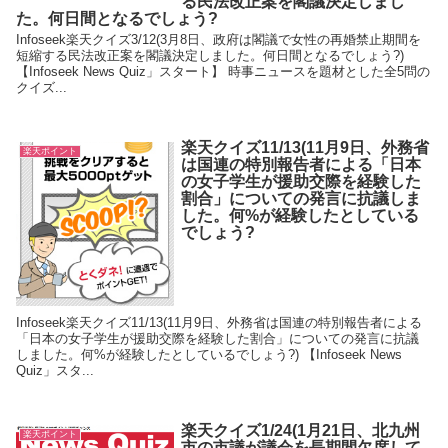
る民法改正案を閣議決定しまし
た。何日間となるでしょう?
Infoseek楽天クイズ3/12(3月8日、政府は閣議で女性の再婚禁止期間を
短縮する民法改正案を閣議決定しました。何日間となるでしょう?)
【Infoseek News Quiz」スタート】 時事ニュースを題材とした全5問の
クイズ...
楽天クイズ11/13(11月9日、外務省
楽天ポイント
は国連の特別報告者による「日本
の女子学生が援助交際を経験した
割合」についての発言に抗議しま
した。何%が経験したとしている
でしょう?
Infoseek楽天クイズ11/13(11月9日、外務省は国連の特別報告者による
「日本の女子学生が援助交際を経験した割合」についての発言に抗議
しました。何%が経験したとしているでしょう?) 【Infoseek News
Quiz」スタ...
楽天クイズ1/24(1月21日、北九州
楽天ポイント
市の市議が議会を長期間欠席して