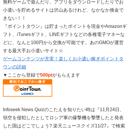
無料ゲームで遊んだり、アプリをダウンロードしたりでお
小遣いを貯めるサイトは沢山あるけれど、なかなか換金で
きない！！
『ポイントタウン』は貯まったポイントを現金やAmazonギ
フト、iTunesギフト、LINEギフトなどの各種電子マネーな
どに、なんと100円から交換が可能です。あのGMOが運営
する最大手お小遣いサイト☆
ゲームコンテンツが充実！楽しくお小遣い稼ぎポイントタ
ウンの詳細
▼ここから登録で
500pt
がもらえます
Infoseek News Quizのこたえを知りたい時は『11月24日、
領空を侵犯したとしてロシア軍の爆撃機を撃墜したと発表
した国はどこでしょう? 楽天ニュースクイズ11/27』で検索