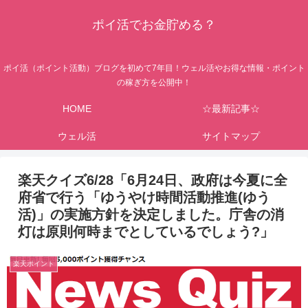
ポイ活でお金貯める？
ポイ活（ポイント活動）ブログを初めて7年目！ウェル活やお得な情報・ポイント
の稼ぎ方を公開中！
HOME
☆最新記事☆
ウェル活
サイトマップ
楽天クイズ6/28「6月24日、政府は今夏に全
府省で行う「ゆうやけ時間活動推進(ゆう
活)」の実施方針を決定しました。庁舎の消
灯は原則何時までとしているでしょう?」
楽天ポイント