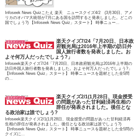
Infoseek News Quizこたえ 楽天 ニュースクイズ4/2 (3月30日、アメ
リカのオバマ大統領が7月にある国を訪問すると発表しました。どこの
国でしょう?) 【Infoseek News Quiz」スタート】 時事ニュー...
楽天クイズ7/24「7月20日、日本政
楽天ポイント
府観光局は2016年上半期の訪日外
国人旅行者数を発表しました。お
よそ何万人だったでしょう?」
Infoseek楽天クイズ7/24「7月20日、日本政府観光局は2016年上半期の
訪日外国人旅行者数を発表しました。およそ何万人だったでしょう?」
【Infoseek News Quiz」スタート】 時事ニュースを題材とした全5問
の...
楽天クイズ2/1(1月28日、現金授受
楽天ポイント
の問題があった甘利経済再生相の
辞任が発表されました。後任とな
る政治家は誰でしょう?
Infoseek楽天クイズ2/1(1月28日、現金授受の問題があった甘利経済再
生相の辞任が発表されました。後任となる政治家は誰でしょう?)
【Infoseek News Quiz」スタート】 時事ニュースを題材とした全5問の
クイズに...