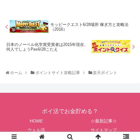
モッピークエスト6/28場所 稼ぎ方と攻略法
（2016）
日本のノーベル化学賞受賞者は2015年現在、
何人でしょうPex6/28こたえ
ホーム
ポイントサイト攻略記事
楽天ポイント
ポイ活でお金貯める？
HOME
☆最新記事☆
ウェル活
サイトマップ