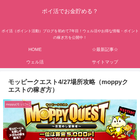
ポイ活でお金貯める？
ポイ活（ポイント活動）ブログを初めて7年目！ウェル活やお得な情報・ポイント
の稼ぎ方を公開中！
HOME
☆最新記事☆
ウェル活
サイトマップ
モッピークエスト4/27場所攻略（moppyク
エストの稼ぎ方）
moppy(モッピー)