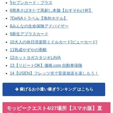
5セブンカード・プラス
6熊本さばきたて馬刺し本舗【おすそわけ村】
7DeNAトラベル【海外ホテル】
8みんなの生命保険アドバイザー
9新生アプラスカード
10大人の休日倶楽部ミドルカード[ビューカード]
11熟成やずやの香醋
12ホットヨガスタジオLAVA
13【リピートOK】価格.com 自動車保険
14【USEN】フレッツ光で音楽放送を楽しもう！
稼げるお小遣い稼ぎランキング はこちら
モッピークエスト4/27場所【スマホ版】直