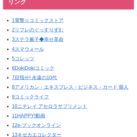
リンク
1電撃☆コミックストア
2リフレのぐっすりずむ
3ステラ薫子◆幸せ革命
4スマウォール
5コレッツ
6DokiDokiコミック
7目指せ! 永遠の10代
8アメリカン・エキスプレス・ビジネス・カード 個人
9コミックライフ
10ニチレイ アセロラサプリメント
11HAPPY!動画
12e-ブックオンライン
13キセカエコレクター