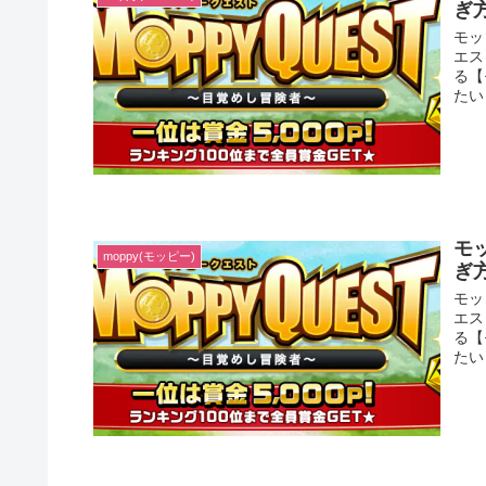
ぎ
モッ
エス
る【
たい
モ
moppy(モッピー)
ぎ
モッ
エス
る【
たい