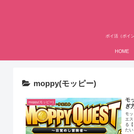
ポイ活（ポイ
HOME
moppy(モッピー)
モ
moppy(モッピー)
ぎ
モッ
エス
る【
たい