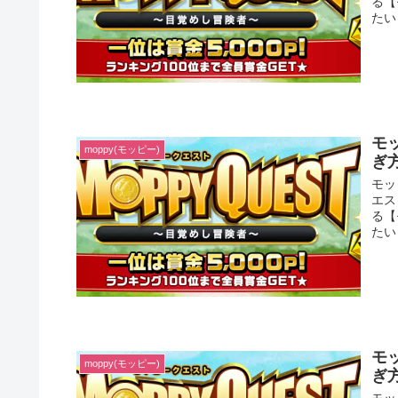
る【
たい
モ
moppy(モッピー)
ぎ
モッ
エス
る【
たい
モ
moppy(モッピー)
ぎ
モッ