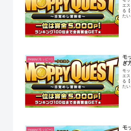
エス
る【
たい
モ
moppy(モッピー)
ぎ
モッ
エス
る【
たい
モ
moppy(モッピー)