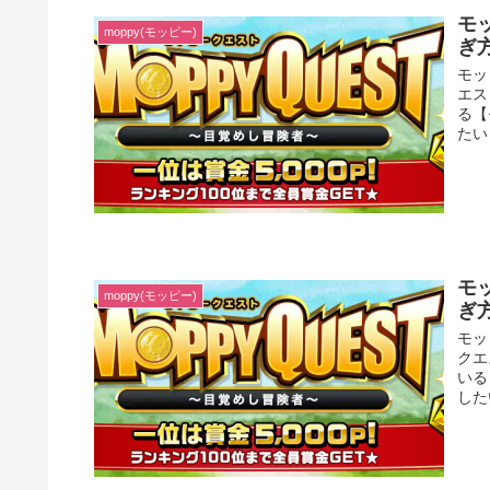
モ
moppy(モッピー)
ぎ
モッ
エス
る【
たい
モ
moppy(モッピー)
ぎ
モッ
クエ
いる
した