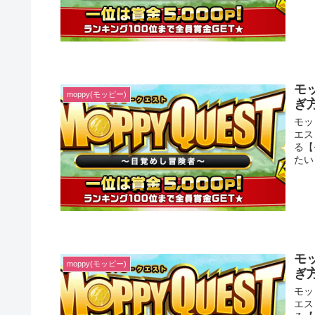
モ
moppy(モッピー)
ぎ
モッ
エス
る【
たい
モ
moppy(モッピー)
ぎ
モッ
エス