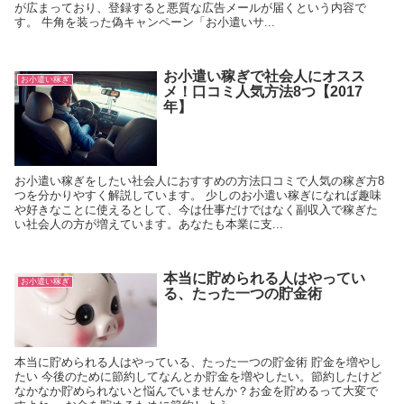
が広まっており、登録すると悪質な広告メールが届くという内容で
す。 牛角を装った偽キャンペーン「お小遣いサ...
お小遣い稼ぎで社会人にオスス
お小遣い稼ぎ
メ！口コミ人気方法8つ【2017
年】
お小遣い稼ぎをしたい社会人におすすめの方法口コミで人気の稼ぎ方8
つを分かりやすく解説しています。 少しのお小遣い稼ぎになれば趣味
や好きなことに使えるとして、今は仕事だけではなく副収入で稼ぎた
い社会人の方が増えています。あなたも本業に支...
本当に貯められる人はやってい
お小遣い稼ぎ
る、たった一つの貯金術
本当に貯められる人はやっている、たった一つの貯金術 貯金を増やし
たい 今後のために節約してなんとか貯金を増やしたい。節約したけど
なかなか貯められないと悩んでいませんか？お金を貯めるって大変で