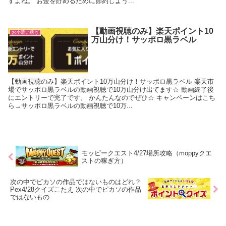
すよね。 お金を貯めるために節約しよう...
【動画視聴のみ】楽天ポイント10
お小遣い稼ぎ
万山分け！サッポロ黒ラベル
【動画視聴のみ】楽天ポイント10万山分け！サッポロ黒ラベル 楽天市
場でサッポロ黒ラベルの動画視聴で10万山分け出てます☆ 動画終了後
にエントリーで完了です。 かんたんなのでぜひ☆ キャンペーンはこち
ら→サッポロ黒ラベルの動画視聴で10万...
モッピークエスト4/27場所攻略（moppyクエ
ストの稼ぎ方）
次の中でピカソの作品ではないものはどれ？
Pex4/28クイズこたえ 次の中でピカソの作品
ではないもの