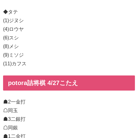
◆タテ
(1)ジヌシ
(4)ロウヤ
(6)スシ
(8)メシ
(9)ミソジ
(11)カフス
potora詰将棋 4/27こたえ
☗2一金打
☖同玉
☗3二銀打
☖同銀
☗1二金打