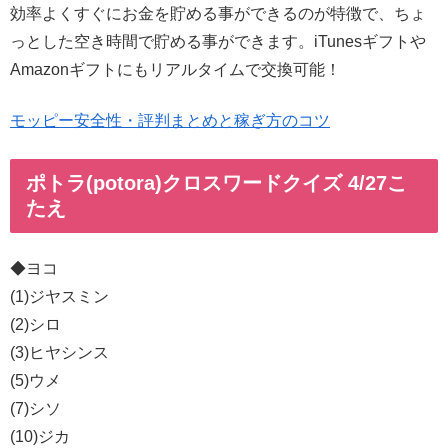
効率よくすぐにお金を貯める事ができるのが特徴で、ちょ
っとした空き時間で貯める事ができます。iTunesギフトや
Amazonギフトにもリアルタイムで交換可能！
モッピー安全性・評判まとめと稼ぎ方のコツ
ポトラ(potora)クロスワードクイズ 4/27こ
たえ
◆ヨコ
(1)ジヤスミン
(2)シロ
(3)ヒヤシンス
(5)ウメ
(7)シソ
(10)ジカ