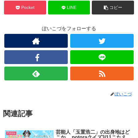
Pocket
LINE
コピー
ぽいこづをフォローする
ぽいこづ
関連記事
芸能人「玉置浩二」の出身地はど
Potora
こか。 potoraクイズ3/11こたえ