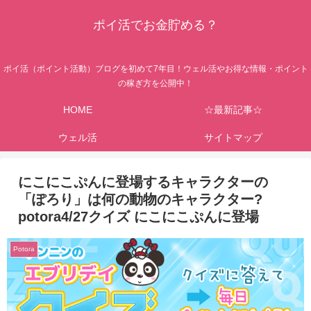
ポイ活でお金貯める？
ポイ活（ポイント活動）ブログを初めて7年目！ウェル活やお得な情報・ポイント
の稼ぎ方を公開中！
HOME
☆最新記事☆
ウェル活
サイトマップ
にこにこぷんに登場するキャラクターの
「ぽろり」は何の動物のキャラクター?
potora4/27クイズ にこにこぷんに登場
Potora