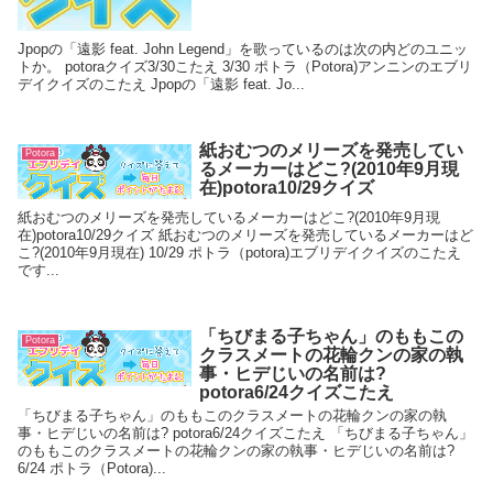
Jpopの「遠影 feat. John Legend」を歌っているのは次の内どのユニッ
トか。 potoraクイズ3/30こたえ 3/30 ポトラ（Potora)アンニンのエブリ
デイクイズのこたえ Jpopの「遠影 feat. Jo...
紙おむつのメリーズを発売してい
Potora
るメーカーはどこ?(2010年9月現
在)potora10/29クイズ
紙おむつのメリーズを発売しているメーカーはどこ?(2010年9月現
在)potora10/29クイズ 紙おむつのメリーズを発売しているメーカーはど
こ?(2010年9月現在) 10/29 ポトラ（potora)エブリデイクイズのこたえ
です...
「ちびまる子ちゃん」のももこの
Potora
クラスメートの花輪クンの家の執
事・ヒデじいの名前は?
potora6/24クイズこたえ
「ちびまる子ちゃん」のももこのクラスメートの花輪クンの家の執
事・ヒデじいの名前は? potora6/24クイズこたえ 「ちびまる子ちゃん」
のももこのクラスメートの花輪クンの家の執事・ヒデじいの名前は?
6/24 ポトラ（Potora)...