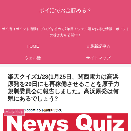
ポイ活でお金貯める？
ポイ活（ポイント活動）ブログを初めて7年目！ウェル活やお得な情報・ポイント
の稼ぎ方を公開中！
HOME
☆最新記事☆
ウェル活
サイトマップ
楽天クイズ1/28(1月25日、関西電力は高浜
原発を29日にも再稼働させることを原子力
規制委員会に報告しました。高浜原発は何
県にあるでしょう?
楽天ポイント