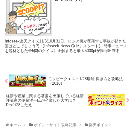
Infoseek楽天クイズ11/3(10月31日、ロシア機が墜落する事故が起きた
国はどこでしょう?) 【Infoseek News Quiz」スタート】 時事ニュース
を題材とした全5問のクイズに正解すると最大5000ptが獲得出来る...
モッピークエスト1/28場所 稼ぎ方と攻略法
（2016）
経済や産業に関する著書を出版している経済
評論家の伊藤洋一氏が卒業した大学は？
Pex1/28こたえ
ホーム
ポイントサイト攻略記事
楽天ポイント