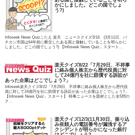
かにしました。どこの国でしょ
う?)
Infoseek News Quizこたえ 楽天 ニュースクイズ3/16 (3月11日、バ
チカン市国は64年前に断交したある国と接触していることを明らかに
しました。どこの国でしょう?) 【Infoseek News Quiz」スタート...
楽天クイズ8/22「7月29日、不祥事
楽天ポイント
に絡み個人株主から歴代役員に対
して24億円を社に賠償する訴訟が
あった企業はどこでしょう?」
Infoseek楽天クイズ8/22「7月29日、不祥事に絡み個人株主から歴代役
員に対して24億円を社に賠償する訴訟があった企業はどこでしょう?」
【Infoseek News Quiz」スタート】 時事ニュースを題材とした全5問の
ク...
楽天クイズ12/3(11月30日、振り込
楽天ポイント
み依頼人の電話番号が漏洩するア
クシデントが明らかになった銀行
はどこでしょう?