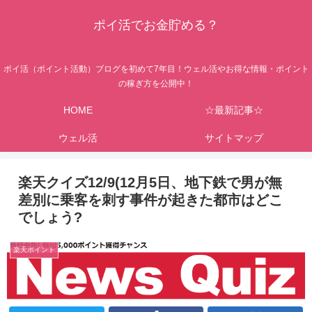
ポイ活でお金貯める？
ポイ活（ポイント活動）ブログを初めて7年目！ウェル活やお得な情報・ポイント
の稼ぎ方を公開中！
HOME
☆最新記事☆
ウェル活
サイトマップ
楽天クイズ12/9(12月5日、地下鉄で男が無
差別に乗客を刺す事件が起きた都市はどこ
でしょう?
楽天ポイント