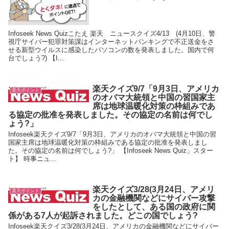
Infoseek News Quizこたえ 楽天 ニュースクイズ4/13 (4月10日、警
視庁サイバー犯罪対策課はインターネットバンキングで不正送金をさ
せる新型ウイルスに感染したパソコンの数を発表しました。国内で何
台でしょう?) 【I...
楽天クイズ9/7「9月3日、アメリカ
楽天ポイント
のオバマ大統領と中国の習国家主
席は地球温暖化対策の枠組みであ
る協定の批准を発表しました。その協定の名前は何でし
ょう?」
Infoseek楽天クイズ9/7「9月3日、アメリカのオバマ大統領と中国の習
国家主席は地球温暖化対策の枠組みである協定の批准を発表しまし
た。その協定の名前は何でしょう?」 【Infoseek News Quiz」スター
ト】 時事ニュ...
楽天クイズ3/28(3月24日、アメリ
楽天ポイント
カの金融機関などにサイバー攻撃
をしたとして、ある国の政府に関
係がある7人が起訴されました。どこの国でしょう?
Infoseek楽天クイズ3/28(3月24日、アメリカの金融機関などにサイバー