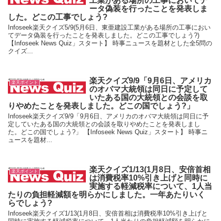
工業がある場所の工事においてデ
ータ偽装を行ったことを発表しま
した。どこの工事でしょう?
Infoseek楽天クイズ5/9(5月6日、東亜建設工業がある場所の工事におい
てデータ偽装を行ったことを発表しました。どこの工事でしょう?)
【Infoseek News Quiz」スタート】 時事ニュースを題材とした全5問の
クイズ...
楽天クイズ9/9「9月6日、アメリカ
楽天ポイント
のオバマ大統領は同日に予定して
いたある国の大統領との会談を取
りやめたことを発表しました。どこの国でしょう?」
Infoseek楽天クイズ9/9「9月6日、アメリカのオバマ大統領は同日に予
定していたある国の大統領との会談を取りやめたことを発表しまし
た。どこの国でしょう?」 【Infoseek News Quiz」スタート】 時事ニ
ュースを題材...
楽天クイズ1/13(1月8日、安倍首相
楽天ポイント
は消費税率10%引き上げと同時に
実施する軽減税率について、1人当
たりの負担軽減額を明らかにしました。一年あたりいく
らでしょう?
Infoseek楽天クイズ1/13(1月8日、安倍首相は消費税率10%引き上げと