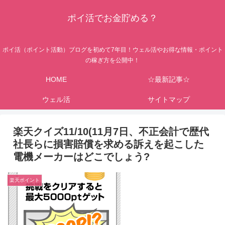
ポイ活でお金貯める？
ポイ活（ポイント活動）ブログを初めて7年目！ウェル活やお得な情報・ポイント
の稼ぎ方を公開中！
HOME
☆最新記事☆
ウェル活
サイトマップ
楽天クイズ11/10(11月7日、不正会計で歴代
社長らに損害賠償を求める訴えを起こした
電機メーカーはどこでしょう?
楽天ポイント