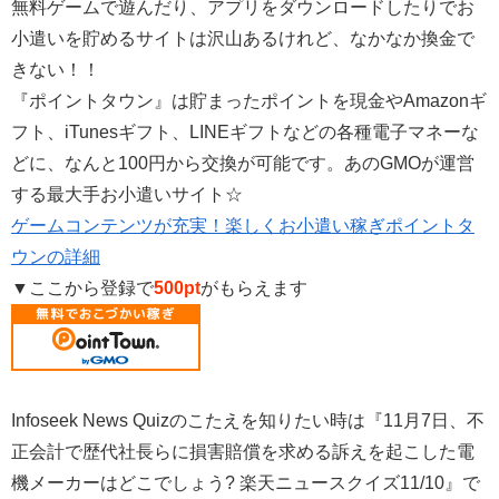
無料ゲームで遊んだり、アプリをダウンロードしたりでお
小遣いを貯めるサイトは沢山あるけれど、なかなか換金で
きない！！
『ポイントタウン』は貯まったポイントを現金やAmazonギ
フト、iTunesギフト、LINEギフトなどの各種電子マネーな
どに、なんと100円から交換が可能です。あのGMOが運営
する最大手お小遣いサイト☆
ゲームコンテンツが充実！楽しくお小遣い稼ぎポイントタ
ウンの詳細
▼ここから登録で
500pt
がもらえます
Infoseek News Quizのこたえを知りたい時は『11月7日、不
正会計で歴代社長らに損害賠償を求める訴えを起こした電
機メーカーはどこでしょう? 楽天ニュースクイズ11/10』で