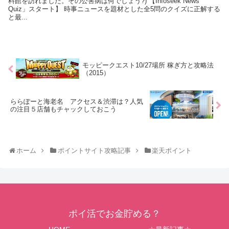
料館を訪れました。その公害病は何でしょう?) 【Infoseek News
Quiz」スタート】 時事ニュースを題材とした全5問のクイズに正解する
と最...
モッピークエスト10/27場所 稼ぎ方と攻略法
（2015）
ららぽーと海老名 アクセス＆渋滞は？人気
の注目５店舗もチャックしておこう
ホーム
ポイントサイト攻略記事
楽天ポイント
ポイ活でお金貯める？