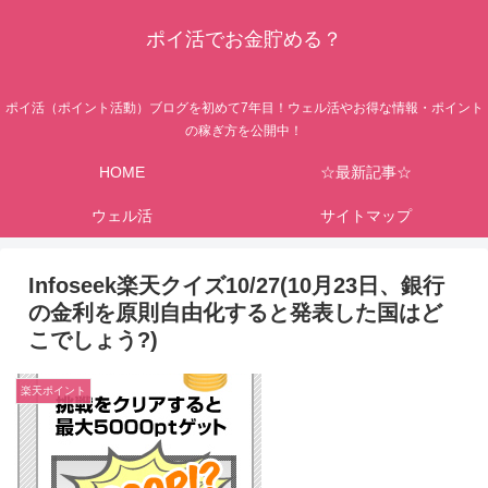
ポイ活でお金貯める？
ポイ活（ポイント活動）ブログを初めて7年目！ウェル活やお得な情報・ポイント
の稼ぎ方を公開中！
HOME
☆最新記事☆
ウェル活
サイトマップ
Infoseek楽天クイズ10/27(10月23日、銀行
の金利を原則自由化すると発表した国はど
こでしょう?)
楽天ポイント