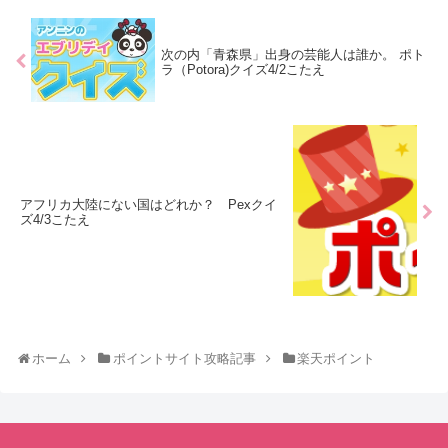
次の内「青森県」出身の芸能人は誰か。 ポト
ラ（Potora)クイズ4/2こたえ
アフリカ大陸にない国はどれか？ Pexクイ
ズ4/3こたえ
ホーム
ポイントサイト攻略記事
楽天ポイント