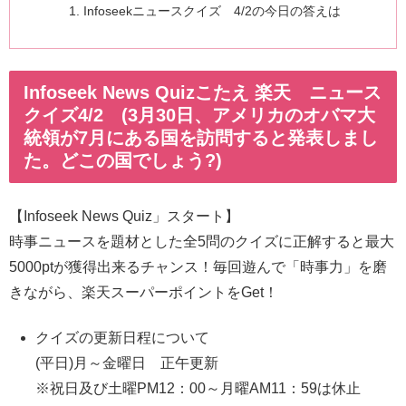
Infoseekニュースクイズ 4/2の今日の答えは
Infoseek News Quizこたえ 楽天 ニュース
クイズ4/2 (3月30日、アメリカのオバマ大
統領が7月にある国を訪問すると発表しまし
た。どこの国でしょう?)
【Infoseek News Quiz」スタート】
時事ニュースを題材とした全5問のクイズに正解すると最大
5000ptが獲得出来るチャンス！毎回遊んで「時事力」を磨
きながら、楽天スーパーポイントをGet！
クイズの更新日程について
(平日)月～金曜日 正午更新
※祝日及び土曜PM12：00～月曜AM11：59は休止