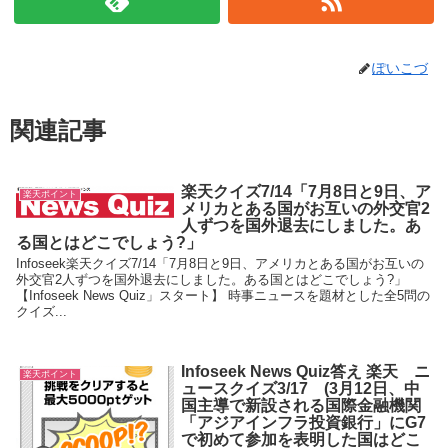
ぽいこづ
関連記事
楽天クイズ7/14「7月8日と9日、ア
楽天ポイント
メリカとある国がお互いの外交官2
人ずつを国外退去にしました。あ
る国とはどこでしょう?」
Infoseek楽天クイズ7/14「7月8日と9日、アメリカとある国がお互いの
外交官2人ずつを国外退去にしました。ある国とはどこでしょう?」
【Infoseek News Quiz」スタート】 時事ニュースを題材とした全5問の
クイズ...
Infoseek News Quiz答え 楽天 ニ
楽天ポイント
ュースクイズ3/17 (3月12日、中
国主導で新設される国際金融機関
「アジアインフラ投資銀行」にG7
で初めて参加を表明した国はどこ