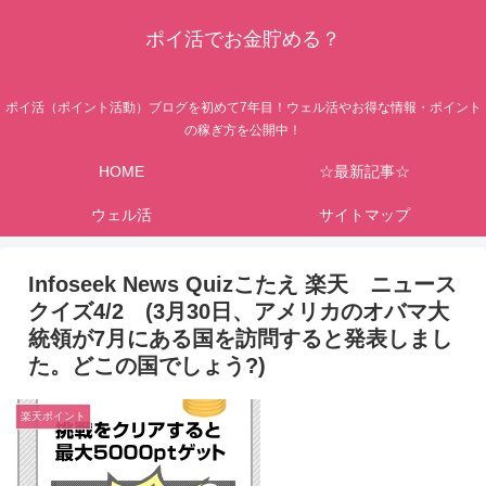
ポイ活でお金貯める？
ポイ活（ポイント活動）ブログを初めて7年目！ウェル活やお得な情報・ポイント
の稼ぎ方を公開中！
HOME
☆最新記事☆
ウェル活
サイトマップ
Infoseek News Quizこたえ 楽天 ニュース
クイズ4/2 (3月30日、アメリカのオバマ大
統領が7月にある国を訪問すると発表しまし
た。どこの国でしょう?)
楽天ポイント