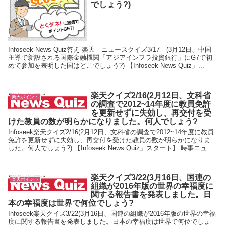
でしょう?)
Infoseek News Quiz答え 楽天 ニュースクイズ3/17 (3月12日、中国
主導で新設される国際金融機関「アジアインフラ投資銀行」にG7で初
めて参加を表明した国はどこでしょう?) 【Infoseek News Quiz」...
楽天クイズ2/16(2月12日、文科省
楽天ポイント
の調査で2012~14年度に教員免許
を更新せずに失効し、再交付を受
けた教員の数が明らかになりました。何人でしょう?
Infoseek楽天クイズ2/16(2月12日、文科省の調査で2012~14年度に教員
免許を更新せずに失効し、再交付を受けた教員の数が明らかになりま
した。何人でしょう?) 【Infoseek News Quiz」スタート】 時事ニュ...
楽天クイズ3/22(3月16日、国連の
楽天ポイント
組織が2016年版の世界の幸福度に
関する報告書を発表しました。日
本の幸福度は世界で何位でしょう?
Infoseek楽天クイズ3/22(3月16日、国連の組織が2016年版の世界の幸福
度に関する報告書を発表しました。日本の幸福度は世界で何位でしょ