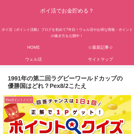
ポイ活でお金貯める？
ポイ活（ポイント活動）ブログを初めて7年目！ウェル活やお得な情報・ポイント
の稼ぎ方を公開中！
HOME
☆最新記事☆
ウェル活
サイトマップ
1991年の第二回ラグビーワールドカップの
優勝国はどれ？Pex8/2こたえ
Pexポイントクイズ