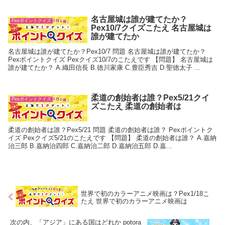
名古屋城は誰が建てたか？
Pexポイントクイズ
Pex10/7クイズこたえ 名古屋城は
誰が建てたか
名古屋城は誰が建てたか？Pex10/7 問題 名古屋城は誰が建てたか？
Pexポイントクイズ Pexクイズ10/7のこたえです 【問題】 名古屋城は
誰が建てたか？ A.織田信長 B.徳川家康 C.豊臣秀吉 D.聖徳太子 ...
柔道の創始者は誰？Pex5/21クイ
Pexポイントクイズ
ズこたえ 柔道の創始者は
柔道の創始者は誰？Pex5/21 問題 柔道の創始者は誰？ Pexポイントク
イズ Pexクイズ5/21のこたえです 【問題】 柔道の創始者は誰？ A.嘉納
治三郎 B.嘉納治四郎 C.嘉納治二郎 D.嘉納治五郎 D.嘉...
世界で初のカラーアニメ映画は？Pex1/18こ
たえ 世界で初のカラーアニメ映画は
次の内、「アジア」にある国はどれか potora