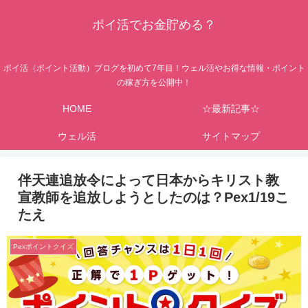
ポイ活でお金貯める？
ポイ活（ポイント活動）ブログを初めて7年目！ウェル活やお得な情報・ポイント
の稼ぎ方を公開中！
HOME
☆最新記事☆
ウェル活
サイトマップ
伴天連追放令によって日本からキリスト教
宣教師を追放しようとしたのは？Pex1/19こ
たえ
Pexポイントクイズ