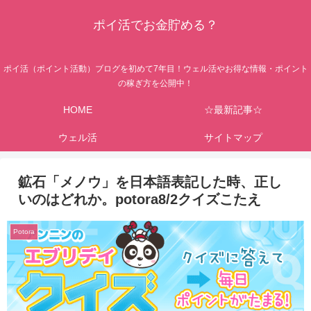
ポイ活でお金貯める？
ポイ活（ポイント活動）ブログを初めて7年目！ウェル活やお得な情報・ポイント
の稼ぎ方を公開中！
HOME
☆最新記事☆
ウェル活
サイトマップ
鉱石「メノウ」を日本語表記した時、正し
いのはどれか。potora8/2クイズこたえ
Potora