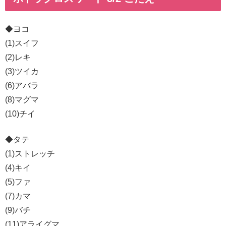
◆ヨコ
(1)スイフ
(2)レキ
(3)ツイカ
(6)アバラ
(8)マグマ
(10)チイ
◆タテ
(1)ストレッチ
(4)キイ
(5)ファ
(7)カマ
(9)バチ
(11)アライグマ