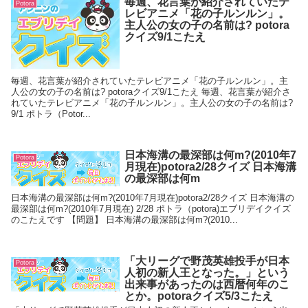
毎週、花言葉が紹介されていたテ
Potora
レビアニメ「花の子ルンルン」。
主人公の女の子の名前は? potora
クイズ9/1こたえ
毎週、花言葉が紹介されていたテレビアニメ「花の子ルンルン」。主
人公の女の子の名前は? potoraクイズ9/1こたえ 毎週、花言葉が紹介さ
れていたテレビアニメ「花の子ルンルン」。主人公の女の子の名前は?
9/1 ポトラ（Potor...
日本海溝の最深部は何m?(2010年7
Potora
月現在)potora2/28クイズ 日本海溝
の最深部は何m
日本海溝の最深部は何m?(2010年7月現在)potora2/28クイズ 日本海溝の
最深部は何m?(2010年7月現在) 2/28 ポトラ（potora)エブリデイクイズ
のこたえです 【問題】 日本海溝の最深部は何m?(2010...
「大リーグで野茂英雄投手が日本
Potora
人初の新人王となった。」という
出来事があったのは西暦何年のこ
とか。potoraクイズ5/3こたえ