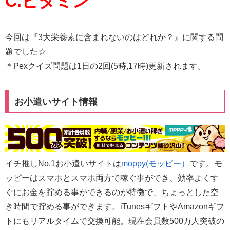
C.ビタミン
今回は『3大栄養素に含まれないのはどれか？』に関する問
題でした☆
＊Pexクイズ問題は1日の2回(5時,17時)更新されます。
お小遣いサイト情報
イチ推しNo.1お小遣いサイトは
moppy(モッピー）
です。モ
ッピーはスマホとスマホ両方で稼ぐ事ができ、効率よくす
ぐにお金を貯める事ができるのが特徴で、ちょっとした空
き時間で貯める事ができます。iTunesギフトやAmazonギフ
トにもリアルタイムで交換可能。現在会員数500万人突破の