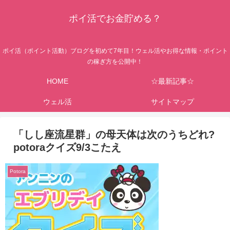
ポイ活でお金貯める？
ポイ活（ポイント活動）ブログを初めて7年目！ウェル活やお得な情報・ポイント
の稼ぎ方を公開中！
HOME
☆最新記事☆
ウェル活
サイトマップ
「しし座流星群」の母天体は次のうちどれ?
potoraクイズ9/3こたえ
Potora