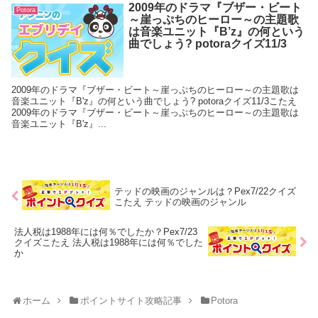
2009年のドラマ『ブザー・ビート
Potora
～崖っぷちのヒーロー～の主題歌
は音楽ユニット『B’z』の何という
曲でしょう? potoraクイズ11/3
2009年のドラマ『ブザー・ビート～崖っぷちのヒーロー～の主題歌は
音楽ユニット『B'z』の何という曲でしょう? potoraクイズ11/3こたえ
2009年のドラマ『ブザー・ビート～崖っぷちのヒーロー～の主題歌は
音楽ユニット『B'z』...
テッドの映画のジャンルは？Pex7/22クイズ
こたえ テッドの映画のジャンル
法人税は1988年には何％でしたか？Pex7/23
クイズこたえ 法人税は1988年には何％でした
か
ホーム
ポイントサイト攻略記事
Potora