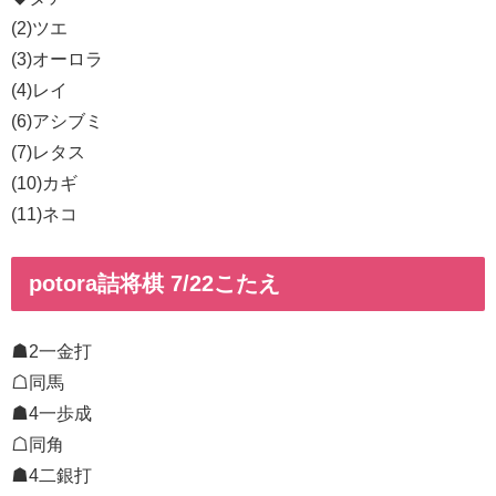
(2)ツエ
(3)オーロラ
(4)レイ
(6)アシブミ
(7)レタス
(10)カギ
(11)ネコ
potora詰将棋 7/22こたえ
☗2一金打
☖同馬
☗4一歩成
☖同角
☗4二銀打