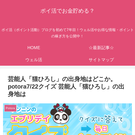
ポイ活でお金貯める？
ポイ活（ポイント活動）ブログを初めて7年目！ウェル活やお得な情報・ポイント
の稼ぎ方を公開中！
HOME
☆最新記事☆
ウェル活
サイトマップ
芸能人「猫ひろし」の出身地はどこか。
potora7/22クイズ 芸能人「猫ひろし」の出
身地は
Potora