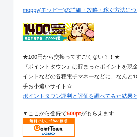
moppy(モッピー)の詳細・攻略・稼ぐ方法に
★100円から交換ってすごくない？！★
『ポイントタウン』は貯まったポイントを現金やAm
イントなどの各種電子マネーなどに、なんと1
手お小遣いサイト☆
ポイントタウン評判と評価を調べてみた結果
▼ここから登録で
500pt
がもらえます