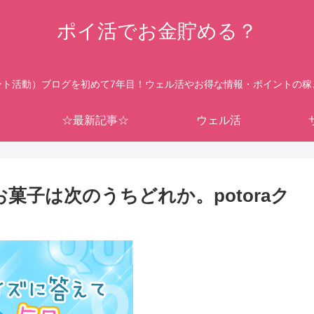
ポイ活でお金貯める？
ント活動）ブログを初めて7年目！ウェル活やお得な情報・ポイントの稼
☆最新記事☆
ウェル活
るお菓子は次のうちどれか。potoraク