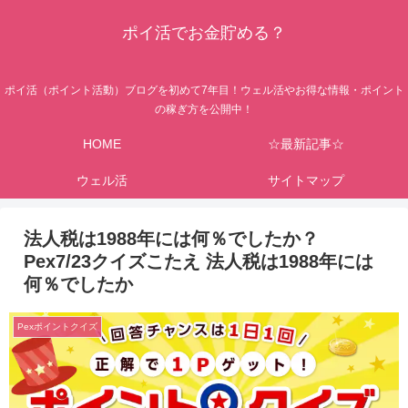
ポイ活でお金貯める？
ポイ活（ポイント活動）ブログを初めて7年目！ウェル活やお得な情報・ポイント
の稼ぎ方を公開中！
HOME
☆最新記事☆
ウェル活
サイトマップ
法人税は1988年には何％でしたか？
Pex7/23クイズこたえ 法人税は1988年には
何％でしたか
Pexポイントクイズ