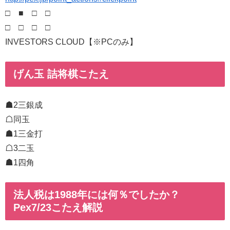
□ ■ □ □
□ □ □ □
INVESTORS CLOUD【※PCのみ】
げん玉 詰将棋こたえ
☗2三銀成
☖同玉
☗1三金打
☖3二玉
☗1四角
法人税は1988年には何％でしたか？
Pex7/23こたえ解説