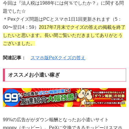
今回は『法人税は1988年には何％でしたか？』に関する問
題でした☆
＊Pexクイズ問題はPCとスマホ1日1回更新されます（5：
00〜翌日4：59）
2017年7月末でクイズの答えの掲載を終了
したいと思います。長い間ご覧いただきましてありがとう
ございました。
関連記事：
スマホ版PeXクイズの答え
オススメお小遣い稼ぎ
99%の広告ががダウン報酬となったお小遣いサイト
moppy（モッピー）。PeXに交換できるモッピーはスマホ