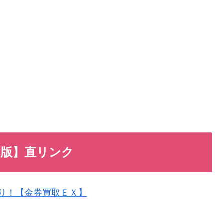
C版】直リンク
買取り！【金券買取ＥＸ】