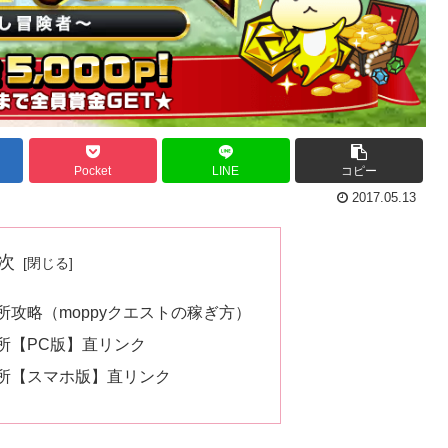
Pocket
LINE
コピー
2017.05.13
次
場所攻略（moppyクエストの稼ぎ方）
場所【PC版】直リンク
場所【スマホ版】直リンク