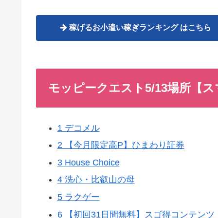
稼げるお小遣い稼ぎランキング はこちら
モッピークエスト5/13場所【
1 デコメル
2 【今月限定高P】ひまわり証券
3 House Choice
4 洗心・比叡山の母
5 ラクゲー
6 【初回31日間無料】スゴ得コンテンツ