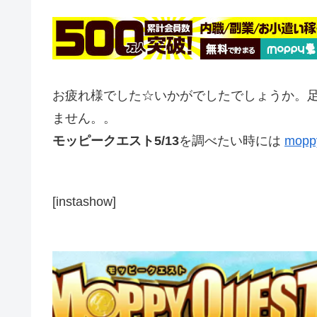
お疲れ様でした☆いかがでしたでしょうか。
ません。。
モッピークエスト5/13
を調べたい時には
mop
[instashow]