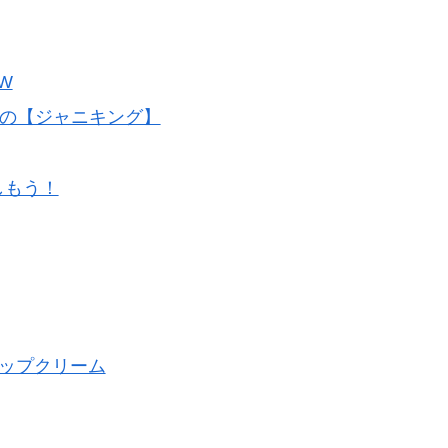
W
取の【ジャニキング】
しもう！
アップクリーム