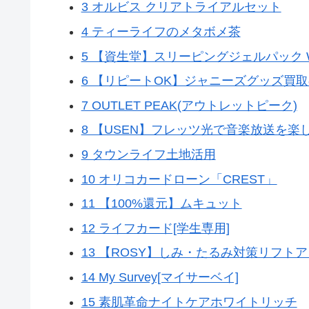
3 オルビス クリアトライアルセット
4 ティーライフのメタボメ茶
5 【資生堂】スリーピングジェルパック 
6 【リピートOK】ジャニーズグッズ買
7 OUTLET PEAK(アウトレットピーク)
8 【USEN】フレッツ光で音楽放送を楽
9 タウンライフ土地活用
10 オリコカードローン「CREST」
11 【100%還元】ムキュット
12 ライフカード[学生専用]
13 【ROSY】しみ・たるみ対策リフト
14 My Survey[マイサーベイ]
15 素肌革命ナイトケアホワイトリッチ