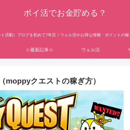
ポイ活でお金貯める？
ント活動）ブログを初めて7年目！ウェル活やお得な情報・ポイントの稼
☆最新記事☆
ウェル活
（moppyクエストの稼ぎ方）