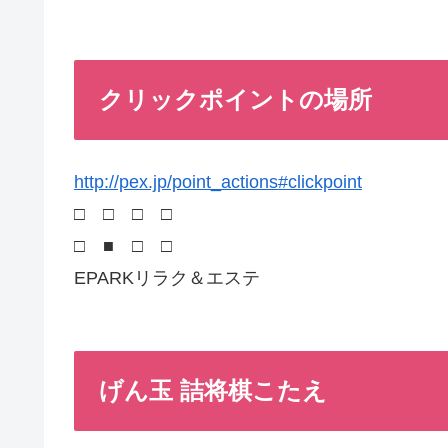
クリックポイントの場所
http://pex.jp/point_actions#clickpoint
□ □ □ □
□ ■ □ □
EPARKリラク＆エステ
げん玉 詰将棋こたえ