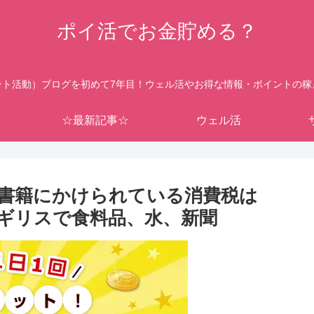
ポイ活でお金貯める？
ント活動）ブログを初めて7年目！ウェル活やお得な情報・ポイントの稼
☆最新記事☆
ウェル活
書籍にかけられている消費税は
 イギリスで食料品、水、新聞