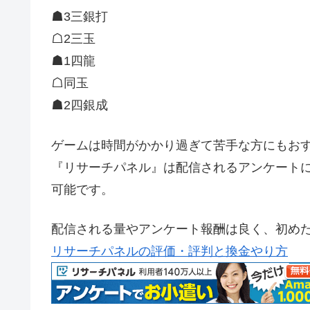
☗3三銀打
☖2三玉
☗1四龍
☖同玉
☗2四銀成
ゲームは時間がかかり過ぎて苦手な方にもおす
『リサーチパネル』は配信されるアンケートに
可能です。
配信される量やアンケート報酬は良く、初め
リサーチパネルの評価・評判と換金やり方