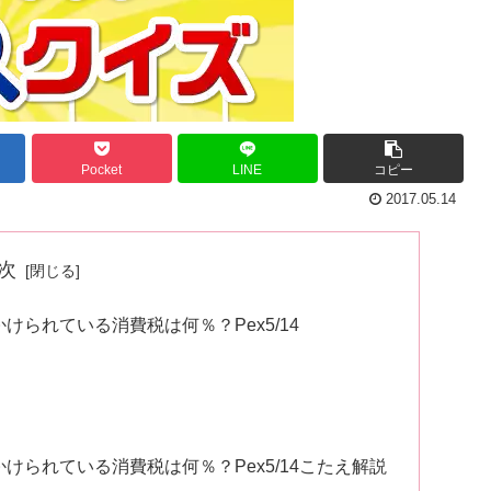
Pocket
LINE
コピー
2017.05.14
次
られている消費税は何％？Pex5/14
られている消費税は何％？Pex5/14こたえ解説