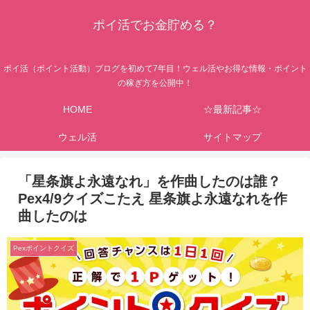
ポイ活でお金貯める？
ポイ活（ポイント活動）ブログを初めて7年目！ウェル活やお得な情報・ポイント
の稼ぎ方を公開中！
HOME
☆最新記事☆
ウェル活
サイトマップ
「星条旗よ永遠なれ」を作曲したのは誰？
Pex4/9クイズこたえ 星条旗よ永遠なれを作
曲したのは
Pexポイントクイズ