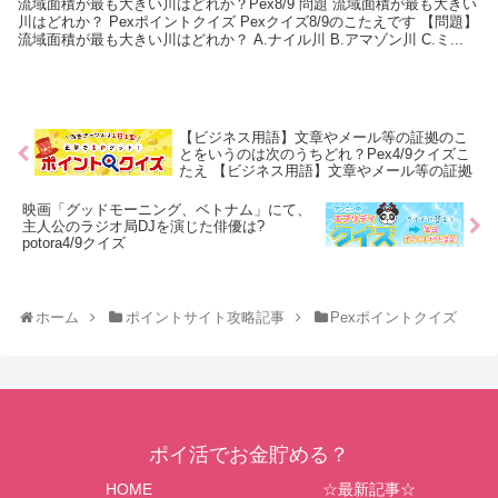
流域面積が最も大きい川はどれか？Pex8/9 問題 流域面積が最も大きい
川はどれか？ Pexポイントクイズ Pexクイズ8/9のこたえです 【問題】
流域面積が最も大きい川はどれか？ A.ナイル川 B.アマゾン川 C.ミ...
【ビジネス用語】文章やメール等の証拠のこ
とをいうのは次のうちどれ？Pex4/9クイズこ
たえ 【ビジネス用語】文章やメール等の証拠
映画「グッドモーニング、ベトナム」にて、
主人公のラジオ局DJを演じた俳優は?
potora4/9クイズ
ホーム
ポイントサイト攻略記事
Pexポイントクイズ
ポイ活でお金貯める？
HOME
☆最新記事☆