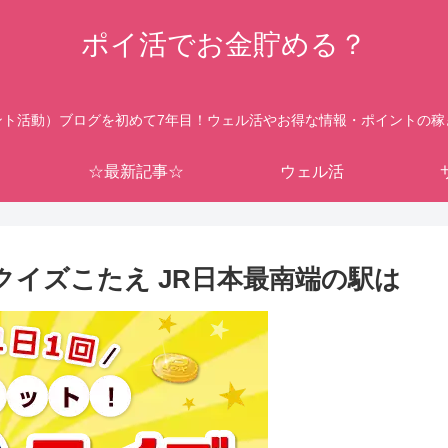
ポイ活でお金貯める？
ント活動）ブログを初めて7年目！ウェル活やお得な情報・ポイントの稼
☆最新記事☆
ウェル活
26クイズこたえ JR日本最南端の駅は