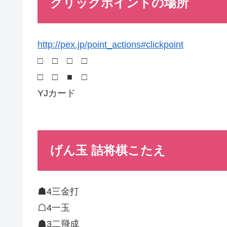
クリックポイントの場所
http://pex.jp/point_actions#clickpoint
□ □ □ □
□ □ ■ □
YJカード
げん玉 詰将棋こたえ
☗4三金打
☖4一玉
☗3二飛成