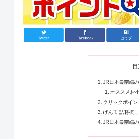
Twitter
Facebook
はてブ
目
JR日本最南端の駅
オススメお
クリックポイン
げん玉 詰将棋
JR日本最南端の