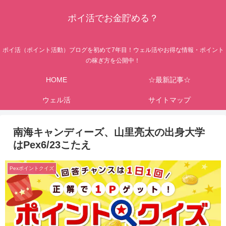
ポイ活でお金貯める？
ポイ活（ポイント活動）ブログを初めて7年目！ウェル活やお得な情報・ポイント
の稼ぎ方を公開中！
HOME
☆最新記事☆
ウェル活
サイトマップ
南海キャンディーズ、山里亮太の出身大学
はPex6/23こたえ
Pexポイントクイズ