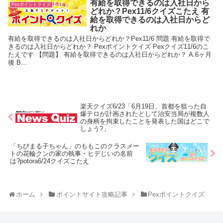
有給を取得できるのは入社日から
Pexポイントクイズ
どれか？Pex11/6クイズこたえ 有
給を取得できるのは入社日からど
れか
有給を取得できるのは入社日からどれか？Pex11/6 問題 有給を取得で
きるのは入社日からどれか？ Pexポイントクイズ Pexクイズ11/6のこ
たえです 【問題】 有給を取得できるのは入社日からどれか？ A.6ヶ月
後 B...
楽天クイズ6/23「6月19日、首都を狙った自
爆テロが計画されたとして治安当局が複数人
の身柄を拘束したことを発表した国はどこで
しょう?」
「ちびまる子ちゃん」のももこのクラスメー
トの花輪クンの家の執事・ヒデじいの名前
は?potora6/24クイズこたえ
ホーム
ポイントサイト攻略記事
Pexポイントクイズ