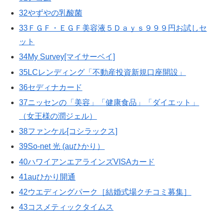
32やずやの乳酸菌
33ＦＧＦ・ＥＧＦ美容液５Ｄａｙｓ９９９円お試しセ
ット
34My Survey[マイサーベイ]
35LCレンディング「不動産投資新規口座開設」
36セディナカード
37ニッセンの「美容」「健康食品」「ダイエット」
（女王様の潤ジェル）
38ファンケル[コシラックス]
39So-net 光 (auひかり）
40ハワイアンエアラインズVISAカード
41auひかり開通
42ウエディングパーク［結婚式場クチコミ募集］
43コスメティックタイムス