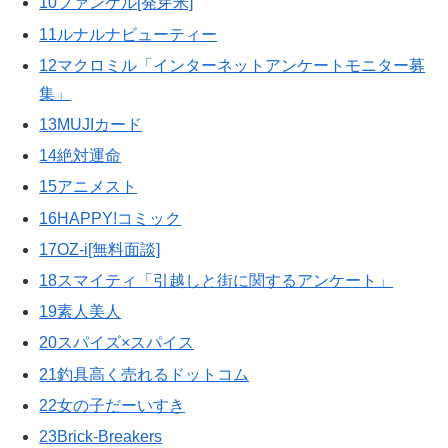
10ファンケル[発芽米]
11ルナルナビューティー
12マクロミル「インターネットアンケートモニター募
集」
13MUJIカード
14絶対運命
15アニメスト
16HAPPY!コミック
17OZ-i[無料面談]
18スマイティ「引越しと街に関するアンケート」
19素人美人
20スパイズ×スパイス
21釣具高く売れるドットコム
22女の子だーいすき
23Brick-Breakers