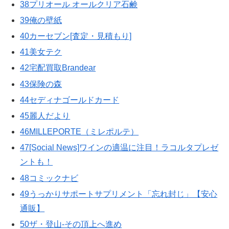
38プリオール オールクリア石鹸
39俺の壁紙
40カーセブン[査定・見積もり]
41美女テク
42宅配買取Brandear
43保険の森
44セディナゴールドカード
45麗人だより
46MILLEPORTE（ミレポルテ）
47[Social News]ワインの適温に注目！ラコルタプレゼ
ントも！
48コミックナビ
49うっかりサポートサプリメント「忘れ封じ」【安心
通販】
50ザ・登山-その頂上へ進め