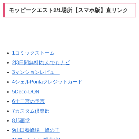
モッピークエスト2/1場所【スマホ版】直リンク
1コミックストーム
2[3日間無料]なんでもナビ
3マンションレビュー
4シェルPontaクレジットカード
5Deco-DQN
6十二宮の予言
7カスタム倶楽部
8邦画堂
9山田養蜂場 蜂の子