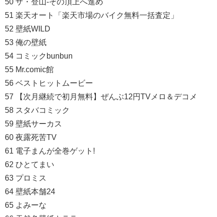
50 ザ・登山-その頂上へ進め
51 楽天オート「楽天市場のバイク無料一括査定」
52 壁紙WILD
53 俺の壁紙
54 コミックbunbun
55 Mr.comic館
56 ベストヒットムービー
57 【次月継続で初月無料】ぜんぶ12円TVメロ＆デコメ
58 スタバコミック
59 壁紙サーカス
60 夜露死苦TV
61 電子まんが全巻ゲット!
62 ひとてまい
63 プロミス
64 壁紙本舗24
65 よみーな