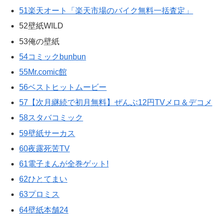
51楽天オート「楽天市場のバイク無料一括査定」
52壁紙WILD
53俺の壁紙
54コミックbunbun
55Mr.comic館
56ベストヒットムービー
57【次月継続で初月無料】ぜんぶ12円TVメロ＆デコメ
58スタバコミック
59壁紙サーカス
60夜露死苦TV
61電子まんが全巻ゲット!
62ひとてまい
63プロミス
64壁紙本舗24