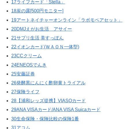
17ライフカード「Stella」
18炭の露[500円モニター]
19アートネイチャーオンライン「ラボモペアセット」
20DMJえがお生活 アサイー
21サプリ生活 美すっぽん
22イオンカード(ＷＡＯＮ一体型)
23CCクリーム
24ENEOSでんき
25安藤証券
26発酵黒にんにく酢卵黄トライアル
27保険ライフ
28【浦和レッズ提携】VIASOカード
29ANA VISAカード/ANA VISA Suicaカード
30生命保険・保険比較の保険1番
31アコム