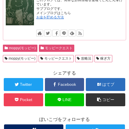
ています。
サブブログです。
メインブログはこちら
お金を貯める方法
moppy(モッピー)
モッピークエスト
moppy(モッピー)
モッピークエスト
攻略法
稼ぎ方
シェアする
Twitter
Facebook
はてブ
Pocket
LINE
コピー
ぽいこづをフォローする