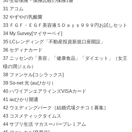
30 生命保険・保険比較の保険1番
31 アコム
32 やずやの乳酸菌
33 ＦＧＦ・ＥＧＦ美容液５Ｄａｙｓ９９９円お試しセット
34 My Survey[マイサーベイ]
35 LCレンディング「不動産投資新規口座開設」
36 セディナカード
37 ニッセンの「美容」「健康食品」「ダイエット」（女王
様の潤ジェル）
38 ファンケル[コシラックス]
39 So-net 光 (auひかり）
40 ハワイアンエアラインズVISAカード
41 auひかり開通
42 ウエディングパーク［結婚式場クチコミ募集］
43 コスメティックタイムス
44 サプリ生活 マカスーパープレミアム