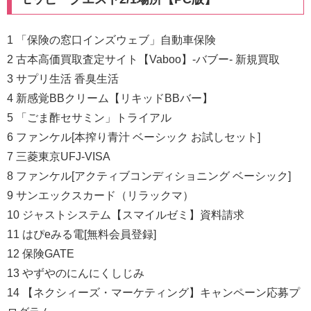
1 「保険の窓口インズウェブ」自動車保険
2 古本高価買取査定サイト【Vaboo】-バブー- 新規買取
3 サプリ生活 香臭生活
4 新感覚BBクリーム【リキッドBBバー】
5 「ごま酢セサミン」トライアル
6 ファンケル[本搾り青汁 ベーシック お試しセット]
7 三菱東京UFJ-VISA
8 ファンケル[アクティブコンディショニング ベーシック]
9 サンエックスカード（リラックマ）
10 ジャストシステム【スマイルゼミ】資料請求
11 はぴeみる電[無料会員登録]
12 保険GATE
13 やずやのにんにくしじみ
14 【ネクシィーズ・マーケティング】キャンペーン応募プ