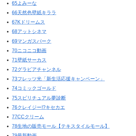
65よみーな
66天然色壁紙キララ
67Kドリームス
68アットシネマ
69マンガスパーク
70ニコニコ動画
71壁紙サーカス
72グラビアチャンネル
73フレッツ光「新生活応援キャンペーン」
74コミックゴールド
75スピリチュアル夢診断
76クレイジー!?キセカエ
77CCクリーム
78生地の販売モール【テキスタイルモール】
79最新動画