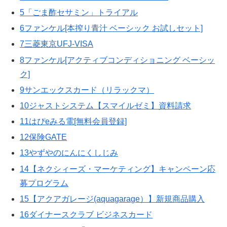
5「ごま酢セサミン」トライアル
6ファンケル[本搾り青汁 ベーシック お試しセット]
7三菱東京UFJ-VISA
8ファンケル[アクティブコンディショニング ベーシッ
ク]
9サンエックスカード（リラックマ）
10ジャストシステム【スマイルゼミ】資料請求
11はぴeみる電[無料会員登録]
12保険GATE
13やずやのにんにくしじみ
14【ネクシィーズ・マーケティング】キャンペーン応
募プログラム
15【アクアガレージ(aquagarage）】新規商品購入
16ダイナースクラブ ビジネスカード