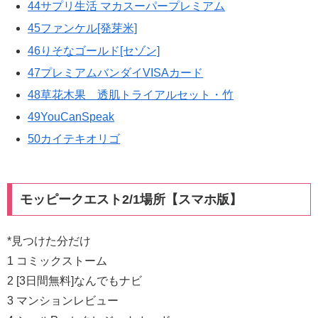
44サプリ生活 マカスーパープレミアム
45ファンケル[発芽米]
46りそなゴールド[セゾン]
47プレミアムバンダイVISAカード
48草花木果 透肌トライアルセット・竹
49YouCanSpeak
50カイテキオリゴ
モッピークエスト2/1場所【スマホ版】
*見つけた分だけ
1 コミックストーム
2 [3日間無料]なんでもナビ
3 マンションレビュー