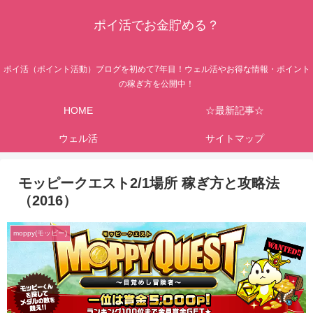
ポイ活でお金貯める？
ポイ活（ポイント活動）ブログを初めて7年目！ウェル活やお得な情報・ポイント
の稼ぎ方を公開中！
HOME
☆最新記事☆
ウェル活
サイトマップ
モッピークエスト2/1場所 稼ぎ方と攻略法
（2016）
moppy(モッピー)