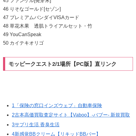
45 ファンケル[発芽米]
46 りそなゴールド[セゾン]
47 プレミアムバンダイVISAカード
48 草花木果 透肌トライアルセット・竹
49 YouCanSpeak
50 カイテキオリゴ
モッピークエスト2/1場所【PC版】直リンク
1「保険の窓口インズウェブ」自動車保険
2古本高価買取査定サイト【Vaboo】-バブー- 新規買取
3サプリ生活 香臭生活
4新感覚BBクリーム【リキッドBBバー】