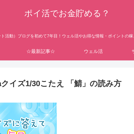
ポイ活でお金貯める？
ント活動）ブログを初めて7年目！ウェル活やお得な情報・ポイントの稼
☆最新記事☆
ウェル活
aクイズ1/30こたえ 「鯖」の読み方