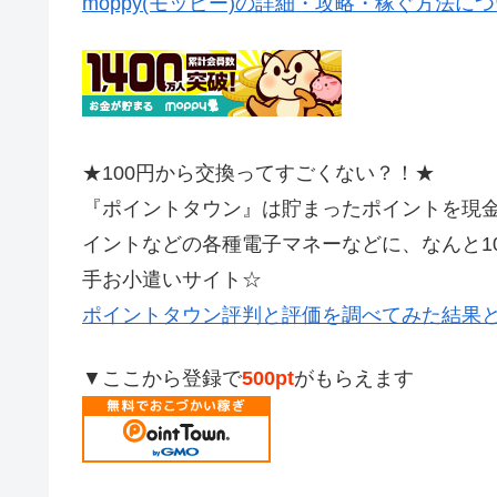
moppy(モッピー)の詳細・攻略・稼ぐ方法に
★100円から交換ってすごくない？！★
『ポイントタウン』は貯まったポイントを現金やAm
イントなどの各種電子マネーなどに、なんと1
手お小遣いサイト☆
ポイントタウン評判と評価を調べてみた結果
▼ここから登録で
500pt
がもらえます