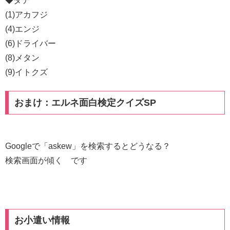
◆タテ
(1)アカフジ
(4)エンジ
(6)ドライバー
(8)メタン
(9)イトクズ
おまけ：エルネ面白検定クイズSP
Googleで「askew」を検索するとどうなる？
検索画面が傾く です
お小遣い情報