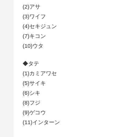
(2)アサ
(3)ワイフ
(4)セキジュン
(7)キコン
(10)ウタ
◆タテ
(1)カミアワセ
(5)サイキ
(6)シキ
(8)フジ
(9)ゲコウ
(11)インターン