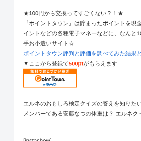
★100円から交換ってすごくない？！★
『ポイントタウン』は貯まったポイントを現金やAm
イントなどの各種電子マネーなどに、なんと1
手お小遣いサイト☆
ポイントタウン評判と評価を調べてみた結果
▼ここから登録で
500pt
がもらえます
エルネのおもしろ検定クイズの答えを知りた
メンバーである安藤なつの体重は？ エルネクイ
[instashow]