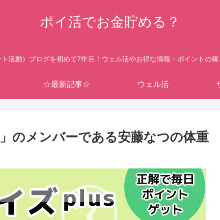
ポイ活でお金貯める？
ント活動）ブログを初めて7年目！ウェル活やお得な情報・ポイントの稼
☆最新記事☆
ウェル活
」のメンバーである安藤なつの体重