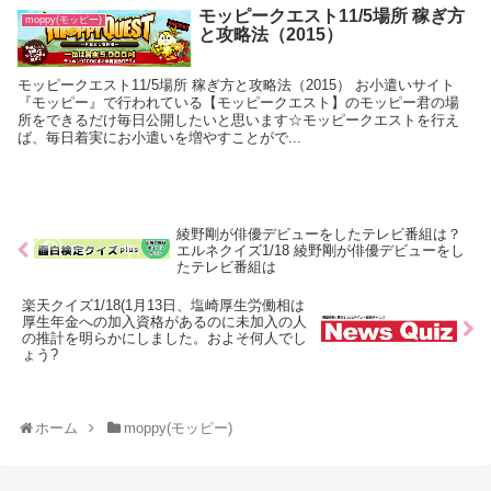
モッピークエスト11/5場所 稼ぎ方
moppy(モッピー)
と攻略法（2015）
モッピークエスト11/5場所 稼ぎ方と攻略法（2015） お小遣いサイト
『モッピー』で行われている【モッピークエスト】のモッピー君の場
所をできるだけ毎日公開したいと思います☆モッピークエストを行え
ば、毎日着実にお小遣いを増やすことがで...
綾野剛が俳優デビューをしたテレビ番組は？
エルネクイズ1/18 綾野剛が俳優デビューをし
たテレビ番組は
楽天クイズ1/18(1月13日、塩崎厚生労働相は
厚生年金への加入資格があるのに未加入の人
の推計を明らかにしました。およそ何人でし
ょう?
ホーム
moppy(モッピー)