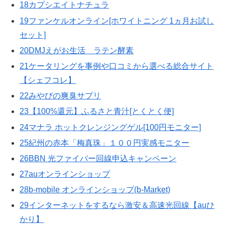
18カプシエイトナチュラ
19ファンケルオンライン[ホワイトニング 1ヵ月お試し
セット]
20DMJえがお生活 ラテン酵素
21ケータリングを事例や口コミから選べる総合サイト
【シェフコレ】
22みやびの爽臭サプリ
23【100%還元】ふるさと青汁[とくとく便]
24マナラ ホットクレンジングゲル[100円モニター]
25紀州の赤本「梅真珠」１００円実感モニター
26BBN 光ファイバー回線申込キャンペーン
27auオンラインショップ
28b-mobile オンラインショップ(b-Market)
29インターネットをするなら激安＆高速光回線【auひ
かり】