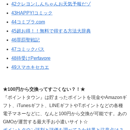
42クレヨンしんちゃんお天気予報だゾ
43HAPPY!コミック
44コミプラ.com
45超お得！！無料で得する方法大辞典
46罪罰聖戦記
47コミックパス
48待受けPerfavore
49スマホキセカエ
★100円から交換ってすごくない？！★
『ポイントタウン』は貯まったポイントを現金やAmazonギ
フト、iTunesギフト、LINEギフトやTポイントなどの各種
電子マネーなどに、なんと100円から交換が可能です。あの
GMOが運営する最大手お小遣いサイト☆
ポイントタウン評判と評価を調べてみた結果と注意点は？