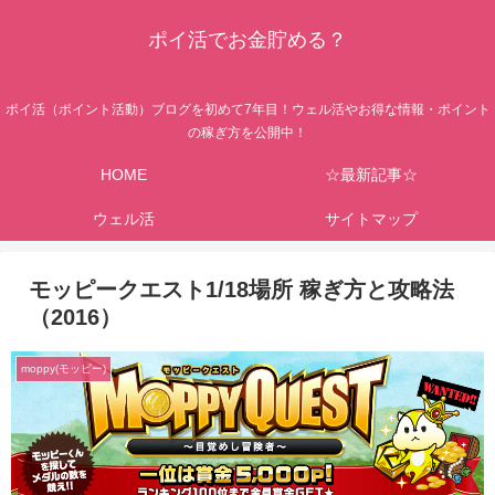
ポイ活でお金貯める？
ポイ活（ポイント活動）ブログを初めて7年目！ウェル活やお得な情報・ポイント
の稼ぎ方を公開中！
HOME
☆最新記事☆
ウェル活
サイトマップ
モッピークエスト1/18場所 稼ぎ方と攻略法
（2016）
moppy(モッピー)