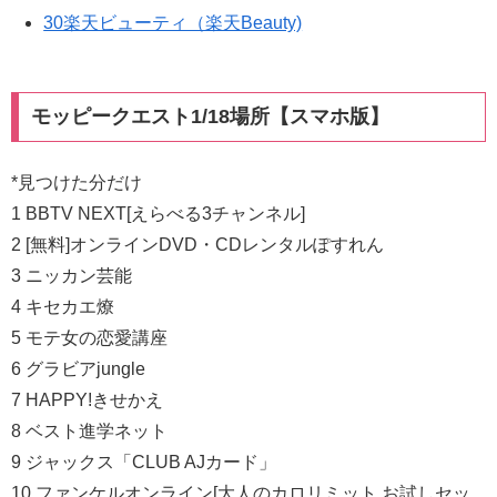
30楽天ビューティ（楽天Beauty)
モッピークエスト1/18場所【スマホ版】
*見つけた分だけ
1 BBTV NEXT[えらべる3チャンネル]
2 [無料]オンラインDVD・CDレンタルぽすれん
3 ニッカン芸能
4 キセカエ燎
5 モテ女の恋愛講座
6 グラビアjungle
7 HAPPY!きせかえ
8 ベスト進学ネット
9 ジャックス「CLUB AJカード」
10 ファンケルオンライン[大人のカロリミット お試しセッ