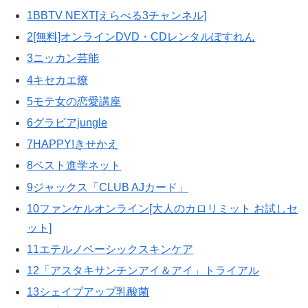
1BBTV NEXT[えらべる3チャンネル]
2[無料]オンラインDVD・CDレンタルぽすれん
3ニッカン芸能
4キセカエ燎
5モテ女の恋愛講座
6グラビアjungle
7HAPPY!きせかえ
8ベスト進学ネット
9ジャックス「CLUB AJカード」
10ファンケルオンライン[大人のカロリミット お試しセ
ット]
11エテルノベーシックスキンケア
12「アスタキサンチンアイ＆アイ」トライアル
13シェイプアップ乳酸菌