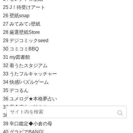
25 J！待受けアート
26 壁紙snap
27 みてみて♪壁紙
28 厳選壁紙Store
29 デジコミックseed
30 コミコミBBQ
31 my図書館
32 着うたスタジアム
33 うたフルキャッチャー
34 快感!パズルゲーム
35 デコるん
36 ユメログ★本格夢占い
37 愛◆府中の神みよこ
38 すべてを叶える女
39 辛口鑑定◆小倉の母
40 グラビアBANG!