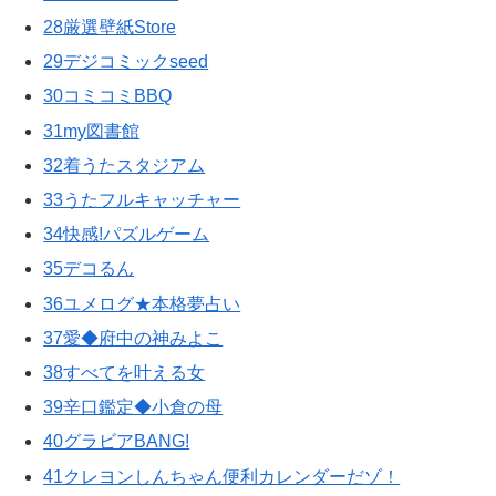
28厳選壁紙Store
29デジコミックseed
30コミコミBBQ
31my図書館
32着うたスタジアム
33うたフルキャッチャー
34快感!パズルゲーム
35デコるん
36ユメログ★本格夢占い
37愛◆府中の神みよこ
38すべてを叶える女
39辛口鑑定◆小倉の母
40グラビアBANG!
41クレヨンしんちゃん便利カレンダーだゾ！