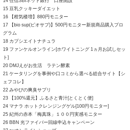
14 住信SBIネット銀行 口座開設
15 豆乳クッキーダイエット
16 【柑気楼増】880円モニター
17 【bio sup(ビオサプ)】500円モニター新規商品購入プロ
グラム
18 カプシエイトナチュラ
19 ファンケルオンライン[ホワイトニング 1ヵ月お試しセッ
ト]
20 DMJえがお生活 ラテン酵素
21 ケータリングを事例や口コミから選べる総合サイト【シ
ェフコレ】
22 みやびの爽臭サプリ
23 【100%還元】ふるさと青汁[とくとく便]
24 マナラ ホットクレンジングゲル[100円モニター]
25 紀州の赤本「梅真珠」１００円実感モニター
26 BBN 光ファイバー回線申込キャンペーン