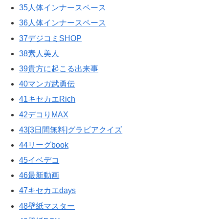
35人体インナースペース
36人体インナースペース
37デジコミSHOP
38素人美人
39貴方に起こる出来事
40マンガ武勇伝
41キセカエRich
42デコりMAX
43[3日間無料]グラビアクイズ
44リーグbook
45イベデコ
46最新動画
47キセカエdays
48壁紙マスター