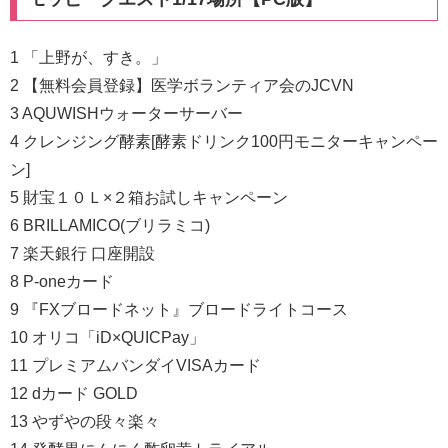
1 「上野が、すき。」
2 【無料会員登録】医学ボランティア会のJCVN
3 AQUWISHウォーターサーバー
4 クレンジング酵素[酵素ドリンク100円モニターキャンペー
ン]
5 財宝１０Ｌ×２箱お試しキャンペーン
6 BRILLAMICO(ブリラミコ)
7 楽天銀行 口座開設
8 P-oneカード
9 『FXブロードネット』ブロードライトコース
10 オリコ「iD×QUICPay」
11 プレミアムバンダイVISAカード
12 dカード GOLD
13 やずやの段々楽々