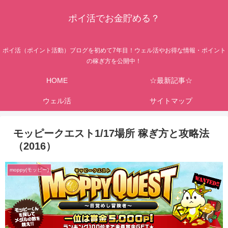
ポイ活でお金貯める？
ポイ活（ポイント活動）ブログを初めて7年目！ウェル活やお得な情報・ポイント
の稼ぎ方を公開中！
HOME
☆最新記事☆
ウェル活
サイトマップ
モッピークエスト1/17場所 稼ぎ方と攻略法
（2016）
moppy(モッピー)