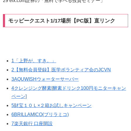
29 efx.com証券の「無料で学べる投資セミナー」
モッピークエスト1/17場所【PC版】直リンク
1「上野が、すき。」
2【無料会員登録】医学ボランティア会のJCVN
3AQUWISHウォーターサーバー
4クレンジング酵素[酵素ドリンク100円モニターキャン
ペーン]
5財宝１０Ｌ×２箱お試しキャンペーン
6BRILLAMICO(ブリラミコ)
7楽天銀行 口座開設