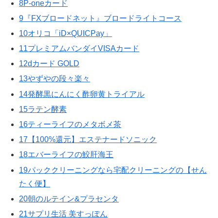
8P-oneカード
9『FXブロードネット』ブロードライトコース
10オリコ「iD×QUICPay」
11プレミアムバンダイVISAカード
12dカード GOLD
13やずやの段々楽々
14発酵黒にんにく酢卵黄トライアル
15ラテン酵素
16ティーライフのメタボメ茶
17【100%還元】エステナードソニック
18エバーライフの鮫肝海王
19パッククリーニングなら宅配クリーニングの【せん
たく便】
20朝のルテイン&プラセンタ
21サプリ生活 美すっぽん