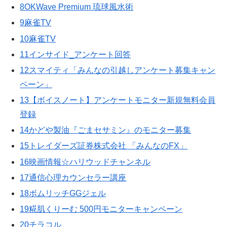
8OKWave Premium 琉球風水術
9麻雀TV
10麻雀TV
11インサイド_アンケート回答
12スマイティ「みんなの引越しアンケート募集キャン
ペーン」
13【ボイスノート】アンケートモニター新規無料会員
登録
14かどや製油『ごまセサミン』のモニター募集
15トレイダーズ証券株式会社 「みんなのFX」
16映画情報☆ハリウッドチャンネル
17通信心理カウンセラー講座
18ボムリッチGGジェル
19糀肌くりーむ 500円モニターキャンペーン
20チラコル