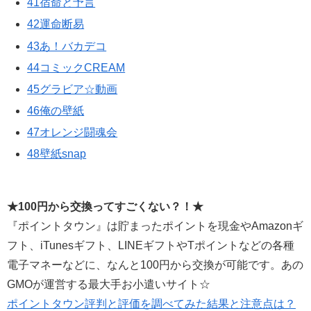
41宿命と予言
42運命断易
43あ！バカデコ
44コミックCREAM
45グラビア☆動画
46俺の壁紙
47オレンジ闘魂会
48壁紙snap
★100円から交換ってすごくない？！★
『ポイントタウン』は貯まったポイントを現金やAmazonギ
フト、iTunesギフト、LINEギフトやTポイントなどの各種
電子マネーなどに、なんと100円から交換が可能です。あの
GMOが運営する最大手お小遣いサイト☆
ポイントタウン評判と評価を調べてみた結果と注意点は？