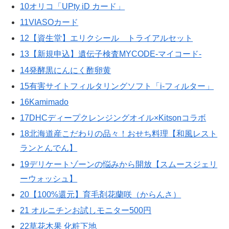
10オリコ「UPty iD カード」
11VIASOカード
12【資生堂】エリクシール トライアルセット
13【新規申込】遺伝子検査MYCODE-マイコード-
14発酵黒にんにく酢卵黄
15有害サイトフィルタリングソフト「i-フィルター」
16Kamimado
17DHCディープクレンジングオイル×Kitsonコラボ
18北海道産こだわりの品々！おせち料理【和風レスト
ランとんでん】
19デリケートゾーンの悩みから開放【スムースジェリ
ーウォッシュ】
20【100%還元】育毛剤花蘭咲（からんさ）
21 オルニチンお試しモニター500円
22草花木果 化粧下地