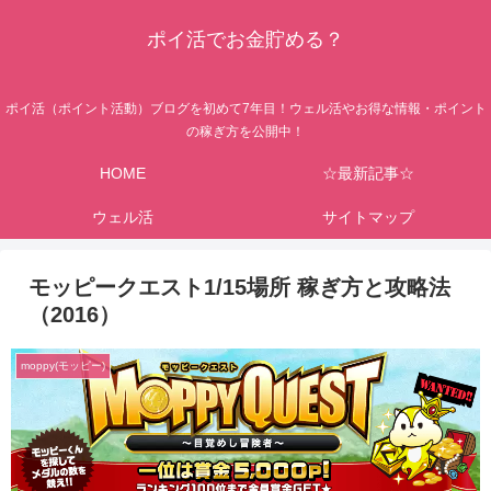
ポイ活でお金貯める？
ポイ活（ポイント活動）ブログを初めて7年目！ウェル活やお得な情報・ポイント
の稼ぎ方を公開中！
HOME
☆最新記事☆
ウェル活
サイトマップ
モッピークエスト1/15場所 稼ぎ方と攻略法
（2016）
moppy(モッピー)