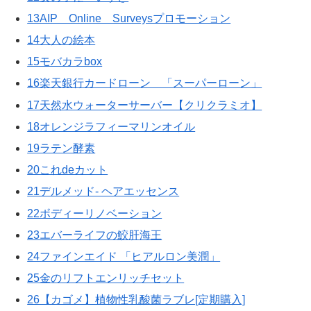
13AIP Online Surveysプロモーション
14大人の絵本
15モバカラbox
16楽天銀行カードローン 「スーパーローン」
17天然水ウォーターサーバー【クリクラミオ】
18オレンジラフィーマリンオイル
19ラテン酵素
20これdeカット
21デルメッド- ヘアエッセンス
22ボディーリノベーション
23エバーライフの鮫肝海王
24ファインエイド 「ヒアルロン美潤」
25金のリフトエンリッチセット
26【カゴメ】植物性乳酸菌ラブレ[定期購入]