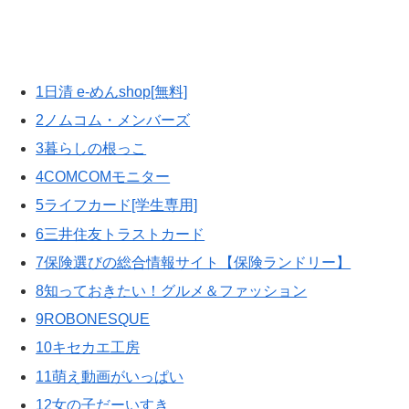
1日清 e-めんshop[無料]
2ノムコム・メンバーズ
3暮らしの根っこ
4COMCOMモニター
5ライフカード[学生専用]
6三井住友トラストカード
7保険選びの総合情報サイト【保険ランドリー】
8知っておきたい！グルメ＆ファッション
9ROBONESQUE
10キセカエ工房
11萌え動画がいっぱい
12女の子だーいすき