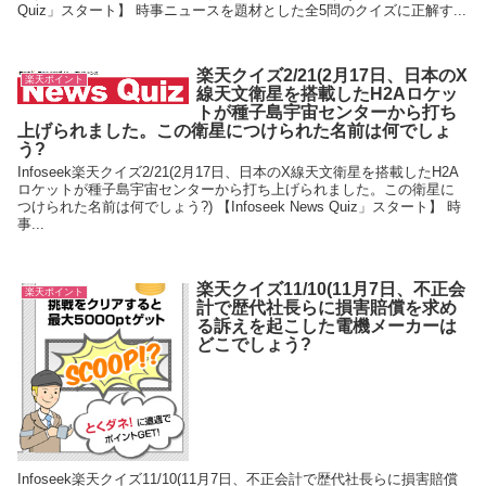
Quiz」スタート】 時事ニュースを題材とした全5問のクイズに正解す...
楽天クイズ2/21(2月17日、日本のX
楽天ポイント
線天文衛星を搭載したH2Aロケッ
トが種子島宇宙センターから打ち
上げられました。この衛星につけられた名前は何でしょ
う?
Infoseek楽天クイズ2/21(2月17日、日本のX線天文衛星を搭載したH2A
ロケットが種子島宇宙センターから打ち上げられました。この衛星に
つけられた名前は何でしょう?) 【Infoseek News Quiz」スタート】 時
事...
楽天クイズ11/10(11月7日、不正会
楽天ポイント
計で歴代社長らに損害賠償を求め
る訴えを起こした電機メーカーは
どこでしょう?
Infoseek楽天クイズ11/10(11月7日、不正会計で歴代社長らに損害賠償