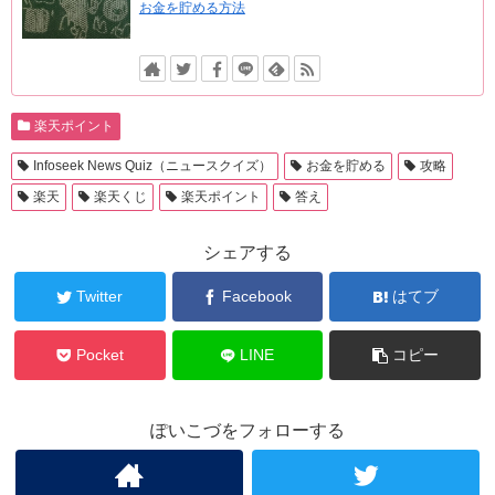
お金を貯める方法
楽天ポイント
Infoseek News Quiz（ニュースクイズ）
お金を貯める
攻略
楽天
楽天くじ
楽天ポイント
答え
シェアする
Twitter
Facebook
はてブ
Pocket
LINE
コピー
ぽいこづをフォローする