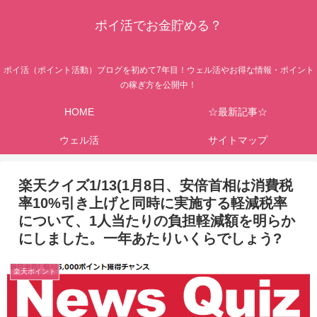
ポイ活でお金貯める？
ポイ活（ポイント活動）ブログを初めて7年目！ウェル活やお得な情報・ポイント
の稼ぎ方を公開中！
HOME
☆最新記事☆
ウェル活
サイトマップ
楽天クイズ1/13(1月8日、安倍首相は消費税
率10%引き上げと同時に実施する軽減税率
について、1人当たりの負担軽減額を明らか
にしました。一年あたりいくらでしょう?
楽天ポイント