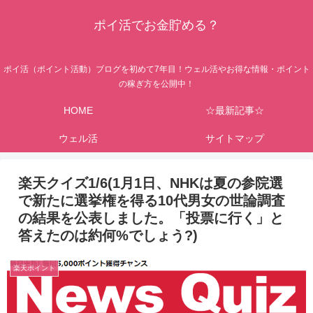
ポイ活でお金貯める？
ポイ活（ポイント活動）ブログを初めて7年目！ウェル活やお得な情報・ポイント
の稼ぎ方を公開中！
HOME
☆最新記事☆
ウェル活
サイトマップ
楽天クイズ1/6(1月1日、NHKは夏の参院選
で新たに選挙権を得る10代男女の世論調査
の結果を公表しました。「投票に行く」と
答えたのは約何%でしょう?)
楽天ポイント