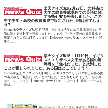
楽天クイズ3/2(2月27日、文科省は
楽天ポイント
大学の教員養成課程での英語に関
する指針案を発表しました。この
中で中学・高校の教員養成で設定された目標は何でしょ
う?
Infoseek楽天クイズ3/2(2月27日、文科省は大学の教員養成課程での英
語に関する指針案を発表しました。この中で中学・高校の教員養成で
設定された目標は何でしょう?) 【Infoseek News Quiz」スタート】 時
事ニュ...
楽天クイズ5/15「1月10日、イギリ
楽天ポイント
スのエリザベス女王がある国の当
局者を「無礼だった」と批判した
ことが報じられました。ある国はどこでしょう?
Infoseek楽天クイズ5/15(1月10日、イギリスのエリザベス女王がある国
の当局者を「無礼だった」と批判したことが報じられました。ある国
はどこでしょう?) 【Infoseek News Quiz」スタート】 時事ニュースを
題材...
モッピークエスト1/6場所 稼ぎ方と攻略法