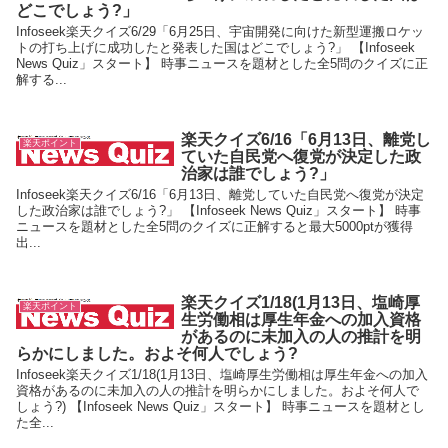
どこでしょう?」
Infoseek楽天クイズ6/29「6月25日、宇宙開発に向けた新型運搬ロケッ
トの打ち上げに成功したと発表した国はどこでしょう?」 【Infoseek
News Quiz」スタート】 時事ニュースを題材とした全5問のクイズに正
解する...
楽天クイズ6/16「6月13日、離党し
楽天ポイント
ていた自民党へ復党が決定した政
治家は誰でしょう?」
Infoseek楽天クイズ6/16「6月13日、離党していた自民党へ復党が決定
した政治家は誰でしょう?」 【Infoseek News Quiz」スタート】 時事
ニュースを題材とした全5問のクイズに正解すると最大5000ptが獲得
出...
楽天クイズ1/18(1月13日、塩崎厚
楽天ポイント
生労働相は厚生年金への加入資格
があるのに未加入の人の推計を明
らかにしました。およそ何人でしょう?
Infoseek楽天クイズ1/18(1月13日、塩崎厚生労働相は厚生年金への加入
資格があるのに未加入の人の推計を明らかにしました。およそ何人で
しょう?) 【Infoseek News Quiz」スタート】 時事ニュースを題材とし
た全...