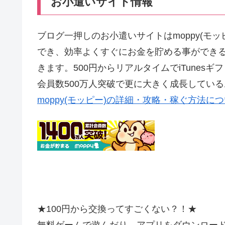
お小遣いサイト情報
ブログ一押しのお小遣いサイトはmoppy(モ
でき、効率よくすぐにお金を貯める事ができ
きます。500円からリアルタイムでiTunes
会員数500万人突破で更に大きく成長してい
moppy(モッピー)の詳細・攻略・稼ぐ方法に
★100円から交換ってすごくない？！★
無料ゲームで遊んだり、アプリをダウンロー