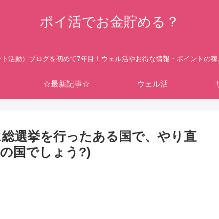
ポイ活でお金貯める？
ント活動）ブログを初めて7年目！ウェル活やお得な情報・ポイントの稼
☆最新記事☆
ウェル活
6月に総選挙を行ったある国で、やり直
の国でしょう?)