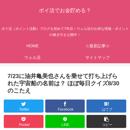
ポイ活でお金貯める？
ポイ活（ポイント活動）ブログを初めて7年目！ウェル活やお得な情報・ポイント
の稼ぎ方を公開中！
HOME
☆最新記事☆
ウェル活
サイトマップ
7/23に油井亀美也さんを乗せて打ち上げら
れた宇宙船の名前は？ ほぼ毎日クイズ8/30
のこたえ
Twitter
Facebook
はてブ
Pocket
LINE
コピー