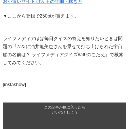
お小遣いサイト げん玉の詳細・稼ぎ方
▼ここから登録で250ptが貰えます。
ライフメディアほぼ毎日クイズの答えを知りたいときは問
題の『7/23に油井亀美也さんを乗せて打ち上げられた宇宙
船の名前は？ ライフメディアクイズ8/30のこたえ』で検索
してみてください。
[instashow]
この記事が気に入ったら
いいね！しよう