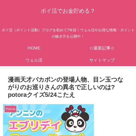
ポイ活でお金貯める？
ポイ活（ポイント活動）ブログを初めて7年目！ウェル活やお得な情報・ポイント
の稼ぎ方を公開中！
HOME
☆最新記事☆
ウェル活
サイトマップ
漫画天才バカボンの登場人物、目ン玉つな
がりのお巡りさんの異名で正しいのは?
potoraクイズ5/24こたえ
Potora