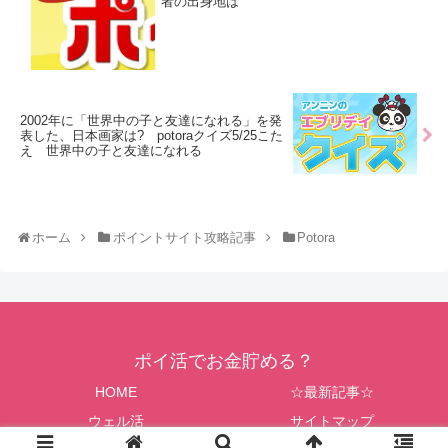
者の出身地は
2002年に「世界中の子と友達になれる」を発
表した、日本画家は? potoraクイズ5/25こた
え 世界中の子と友達になれる
ホーム
ポイントサイト攻略記事
Potora
ポイ活でお金貯める？
HOME
☆最新記事☆
ウェル活
サイトマップ