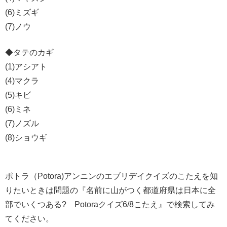
(6)ミズギ
(7)ノウ
◆タテのカギ
(1)アシアト
(4)マクラ
(5)キビ
(6)ミネ
(7)ノズル
(8)ショウギ
ポトラ（Potora)アンニンのエブリデイクイズのこたえを知
りたいときは問題の『名前に山がつく都道府県は日本に全
部でいくつある? Potoraクイズ6/8こたえ』で検索してみ
てください。