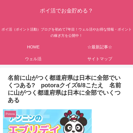
ポイ活でお金貯める？
ポイ活（ポイント活動）ブログを初めて7年目！ウェル活やお得な情報・ポイント
の稼ぎ方を公開中！
HOME
☆最新記事☆
ウェル活
サイトマップ
名前に山がつく都道府県は日本に全部でい
くつある? potoraクイズ6/8こたえ 名前
に山がつく都道府県は日本に全部でいくつ
ある
Potora