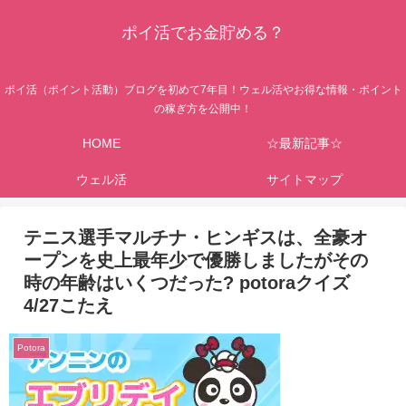
ポイ活でお金貯める？
ポイ活（ポイント活動）ブログを初めて7年目！ウェル活やお得な情報・ポイント
の稼ぎ方を公開中！
HOME
☆最新記事☆
ウェル活
サイトマップ
テニス選手マルチナ・ヒンギスは、全豪オ
ープンを史上最年少で優勝しましたがその
時の年齢はいくつだった? potoraクイズ
4/27こたえ
Potora