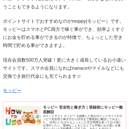
うこともできるようになります。
ポイントサイトでおすすめなのがmoppy(モッピー）です。
モッピーはスマホとPC両方で稼ぐ事ができ、効率よくすぐ
にお金を貯める事ができるのが特徴で、ちょっとした空き
時間で貯める事ができますよ。
現在会員数500万人突破！更に大きく成長しているお小遣い
サイトです。スマホ会員になればnanacoやマイルなどにも
交換でき旅行代金にも充てられます☆
モッピー
モッピー 安全性と稼ぎ方｜登録前にモッピー徹
底解説
ポイントサイト モッピー を経験した私がポイントサイトのモ
ッピー安全性と稼ぎ方から評判まで徹底的に解説してみまし
た。 自宅にいながらちょっとした空き時間を使ってお小遣い
を増やしたい、面倒なことをしなくても手軽にお小遣いを稼
ぎたいという方結構多いですよね。 わたしもその1人。