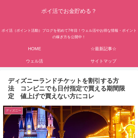
ポイ活でお金貯める？
ポイ活（ポイント活動）ブログを初めて7年目！ウェル活やお得な情報・ポイント
の稼ぎ方を公開中！
HOME
☆最新記事☆
ウェル活
サイトマップ
ディズニーランドチケットを割引する方
法 コンビニでも日付指定で買える期間限
定 値上げで買えない方にコレ
ディズニー