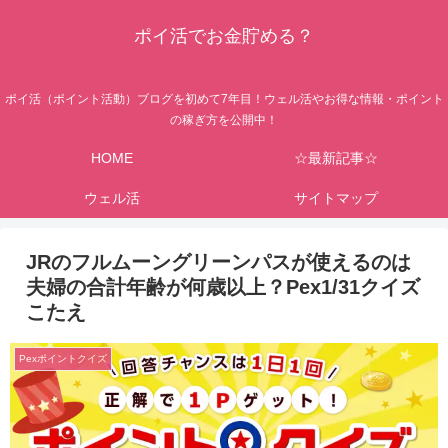
ポイ活でお金貯める？
ポイ活（ポイント活動）ブログを初めて7年目！ウェル活やお得な情報・ポイント
の稼ぎ方を公開中！
HOME
☆最新記事☆
ウェル活
サイトマップ
JRのフルムーングリーンパスが使えるのは
夫婦の合計年齢が何歳以上？Pex1/31クイズ
こたえ
Pexポイントクイズ