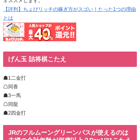
オススメします。
【評判】ちょびリッチの稼ぎ方がスゴい！たった1つの理由
とは
げん玉 詰将棋こたえ
☗1二金打
☖同香
☗3一馬
☖同龍
☗2四金打
JRのフルムーングリーンパスが使えるのは