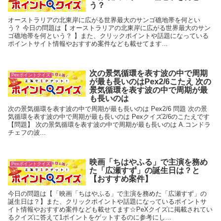
う？
オーストラリアの北東岸に広がる世界最大のサンゴ礁地帯を何とい
う？ 今日の問題は【 オーストラリアの北東岸に広がる世界最大のサン
ゴ礁地帯を何という？ 】また、クリックポイントや話題になっている
ポイントサイト情報やおすすめ案件なども載せてます...
次の景気循環を表す波の中で周期
Pexポイントクイズ
が最も長いのはPex2/6こたえ 次の
景気循環を表す波の中で周期が最
も長いのは
次の景気循環を表す波の中で周期が最も長いのは Pex2/6 問題 次の景
気循環を表す波の中で周期が最も長いのは Pexクイズ2/6のこたえです
【問題】 次の景気循環を表す波の中で周期が最も長いのは A.コンドラ
チェフの波...
映画「ちはやふる」で主演を務め
Pexポイントクイズ
た「広瀬すず」の誕生日は？と
【おすすめ案件】
今日の問題は【「映画「ちはやふる」で主演を務めた「広瀬すず」の
誕生日は？】また、クリックポイントや話題になっているポイントサ
イト情報やおすすめ案件なども載せてます☆PeXクイズに掲載されてい
るクイズに答えて1ポイントをゲットするのに参考にし...