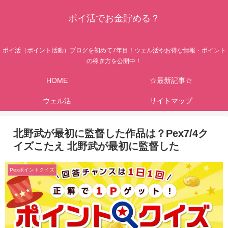
ポイ活でお金貯める？
ポイ活（ポイント活動）ブログを初めて7年目！ウェル活やお得な情報・ポイント
の稼ぎ方を公開中！
HOME
☆最新記事☆
ウェル活
サイトマップ
北野武が最初に監督した作品は？Pex7/4ク
イズこたえ 北野武が最初に監督した
Pexポイントクイズ