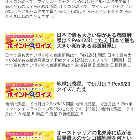
オリコン調べで、マイケル・ジャクソンが出したアルバムの中で最も
売れたものは？Pex8/31 問題 オリコン調べで、マイケル・ジャクソン
が出したアルバムの中で最も売れたものは？ Pexポイントクイズ Pex
クイズ8/31のこたえです ...
日本で最も大きい湖がある都道府
Pexポイントクイズ
県は？Pex12/31こたえ 日本で最も
大きい湖がある都道府県は
日本で最も大きい湖がある都道府県は？ Pex12/31 問題 日本で最も大
きい湖がある都道府県は？ Pexクイズ12/31のこたえです 【問題】 日
本で最も大きい湖がある都道府県は？ A.滋賀県 B.北海道 C.長野県...
地球は惑星、では月は？Pex9/23
Pexポイントクイズ
クイズこたえ
地球は惑星、では月は？Pex9/23 問題 地球は惑星、では月は？ Pexポ
イントクイズ Pexクイズ9/23のこたえです 【問題】 地球は惑星、では
月は？ A.恒星 B.衛星 C.流星 D.赤色巨星 B....
オーストラリアの北東岸に広がる
Pexポイントクイズ
世界最大のサンゴ礁地帯を何とい