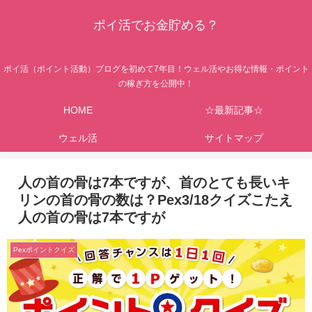
ポイ活でお金貯める？
ポイ活（ポイント活動）ブログを初めて7年目！ウェル活やお得な情報・ポイント
の稼ぎ方を公開中！
HOME
☆最新記事☆
ウェル活
サイトマップ
人の首の骨は7本ですが、首のとても長いキ
リンの首の骨の数は？Pex3/18クイズこたえ
人の首の骨は7本ですが
Pexポイントクイズ