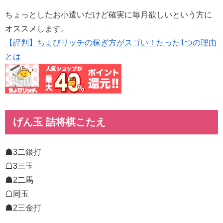
ちょっとしたお小遣いだけど確実に毎月欲しいという方に
オススメします。
【評判】ちょびリッチの稼ぎ方がスゴい！たった1つの理由
とは
げん玉 詰将棋こたえ
☗3二銀打
☖3三玉
☗2二馬
☖同玉
☗2三金打