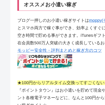
オススメお小遣い稼ぎ
ブログ一押しのお小遣い稼ぎサイトは
mopp
とスマホ両方で稼ぐ事ができ、効率よくすぐ
空き時間で貯める事ができます。iTunesギフ
在会員数500万人突破の大きく成長している
モッピー安全性・評判まとめと稼ぎ方のコツ
★100円からリアルタイム交換ってすごくな
『ポイントタウン』はお小遣いを貯めて現金やAma
ント各種電子マネーなどに、なんと100円か