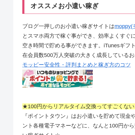
オススメお小遣い稼ぎ
ブログ一押しのお小遣い稼ぎサイトは
mopp
とスマホ両方で稼ぐ事ができ、効率よくすぐ
空き時間で貯める事ができます。iTunesギフ
在会員数500万人突破の大きく成長している
モッピー安全性・評判まとめと稼ぎ方のコツ
★100円からリアルタイム交換ってすごくな
『ポイントタウン』はお小遣いを貯めて現金やAma
ント各種電子マネーなどに、なんと100円か