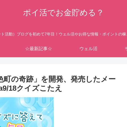
ポイ活でお金貯める？
ント活動）ブログを初めて7年目！ウェル活やお得な情報・ポイントの稼
☆最新記事☆
ウェル活
虹色町の奇跡」を開発、発売したメー
ra9/18クイズこたえ