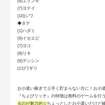
(6)エリンギ
(7)ヨテイ
(10)シワ
◆タテ
(1)ハダミ
(5)イセエビ
(7)ヨコ
(8)リキ
(9)テンシン
(11)ワギリ
お小遣い稼ぎで上手く貯まらない方に！お小
『ちょびリッチ』の特徴は無料のゲームを行
るのが魅力的☆
ちょっとしたお小遣いだけど