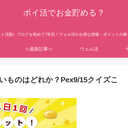
ポイ活でお金貯める？
ント活動）ブログを初めて7年目！ウェル活やお得な情報・ポイントの稼
☆最新記事☆
ウェル活
ものはどれか？Pex9/15クイズこ