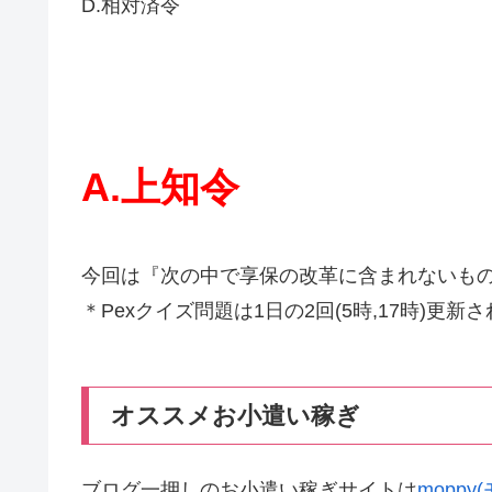
D.相対済令
A.上知令
今回は『次の中で享保の改革に含まれないも
＊Pexクイズ問題は1日の2回(5時,17時)更新
オススメお小遣い稼ぎ
ブログ一押しのお小遣い稼ぎサイトは
mopp