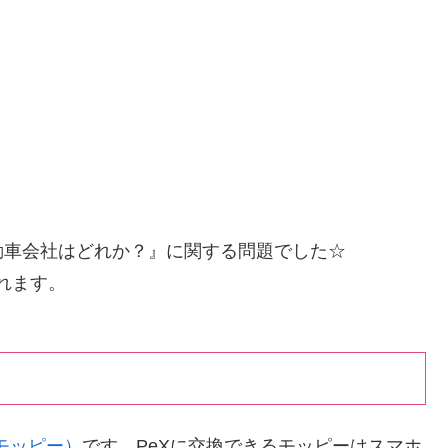
動車会社はどれか？』に関する問題でした☆
されます。
y(モッピー）
です。PeXに交換できるモッピーはスマホ