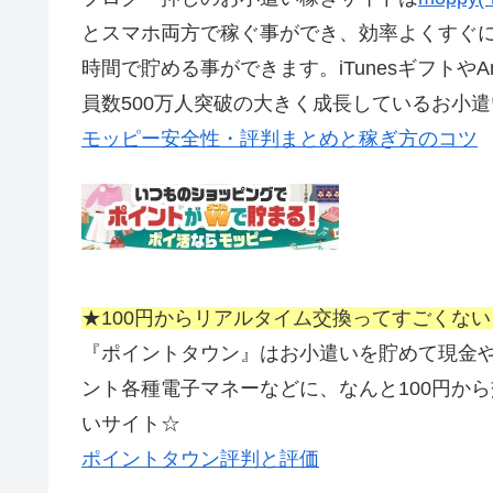
とスマホ両方で稼ぐ事ができ、効率よくすぐ
時間で貯める事ができます。iTunesギフトや
員数500万人突破の大きく成長しているお小
モッピー安全性・評判まとめと稼ぎ方のコツ
★100円からリアルタイム交換ってすごくな
『ポイントタウン』はお小遣いを貯めて現金やAma
ント各種電子マネーなどに、なんと100円か
いサイト☆
ポイントタウン評判と評価