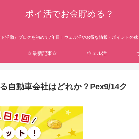
ポイ活でお金貯める？
ント活動）ブログを初めて7年目！ウェル活やお得な情報・ポイントの稼
☆最新記事☆
ウェル活
自動車会社はどれか？Pex9/14ク