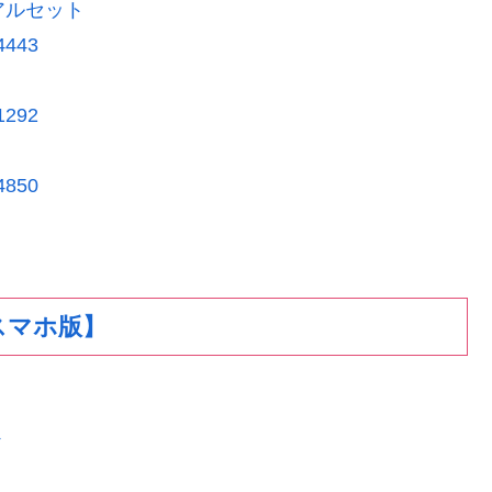
アルセット
54443
81292
84850
スマホ版】
ス