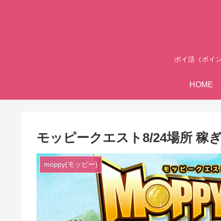
ポイ活（ポイ
HOME
モッピークエスト8/24場所 稼ぎ
moppy(モッピー)