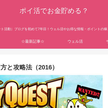
ポイ活でお金貯める？
ント活動）ブログを初めて7年目！ウェル活やお得な情報・ポイントの稼
☆最新記事☆
ウェル活
方と攻略法（2016）