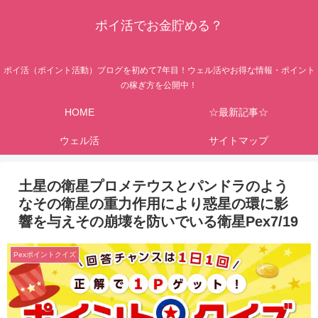
ポイ活でお金貯める？
ポイ活（ポイント活動）ブログを初めて7年目！ウェル活やお得な情報・ポイント
の稼ぎ方を公開中！
HOME
☆最新記事☆
ウェル活
サイトマップ
土星の衛星プロメテウスとパンドラのよう
なその衛星の重力作用により惑星の環に影
響を与えその崩壊を防いでいる衛星Pex7/19
Pexポイントクイズ