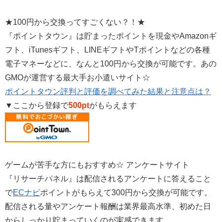
★100円から交換ってすごくない？！★
『ポイントタウン』は貯まったポイントを現金やAmazonギ
フト、iTunesギフト、LINEギフトやTポイントなどの各種
電子マネーなどに、なんと100円から交換が可能です。あの
GMOが運営する最大手お小遣いサイト☆
ポイントタウン評判と評価を調べてみた結果と注意点は？
▼ここから登録で
500pt
がもらえます
ゲームが苦手な方にもおすすめ☆ アンケートサイト
『リサーチパネル』は配信されるアンケートに答えること
で
ECナビ
ポイントがもらえて300円から交換が可能です。
配信される量やアンケート報酬は業界最高水準、初めた日
からしっかり貯まっていくのが実感できます。